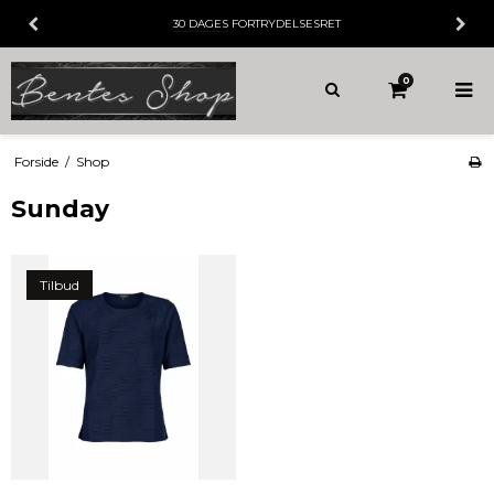
30 DAGES
FORTRYDELSESRET
0
Forside
/
Shop
Sunday
Tilbud