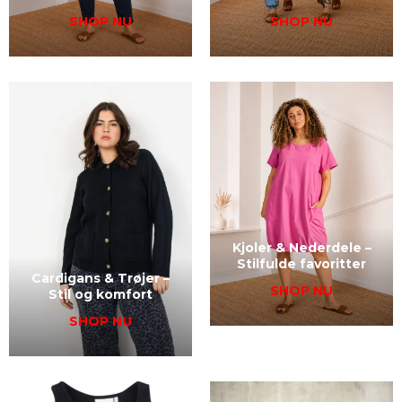
SHOP NU
SHOP NU
Kjoler & Nederdele –
Stilfulde favoritter
Cardigans & Trøjer –
SHOP NU
Stil og komfort
SHOP NU