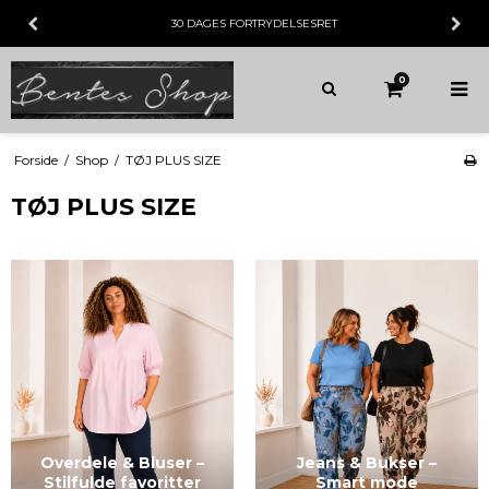
30 DAGES
FORTRYDELSESRET
0
Forside
/
Shop
/
TØJ PLUS SIZE
TØJ PLUS SIZE
Overdele & Bluser –
Jeans & Bukser –
Stilfulde favoritter
Smart mode