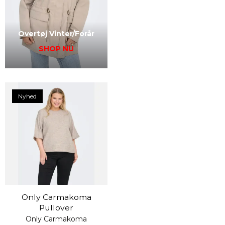
Overtøj Vinter/Forår
SHOP NU
Nyhed
Only Carmakoma
Pullover
Only Carmakoma