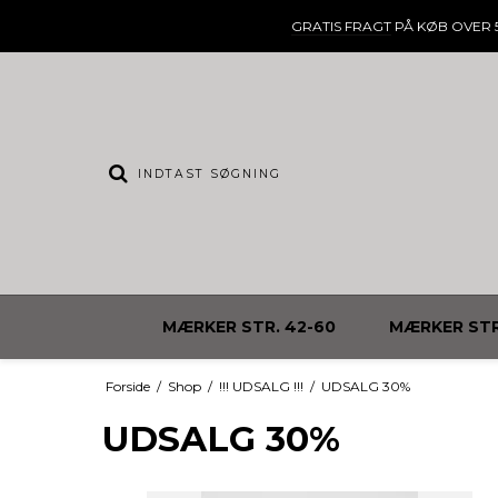
GRATIS FRAGT
PÅ KØB OVER 5
MÆRKER STR. 42-60
MÆRKER STR
Forside
/
Shop
/
!!! UDSALG !!!
/
UDSALG 30%
UDSALG 30%