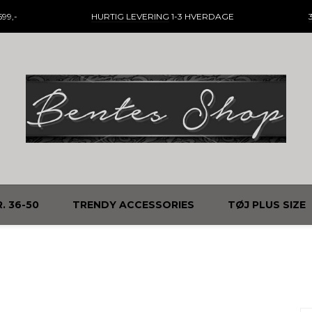
99,-
HURTIG LEVERING
1-3 HVERDAGE
. 36-50
TRENDY ACCESSORIES
TØJ PLUS SIZE