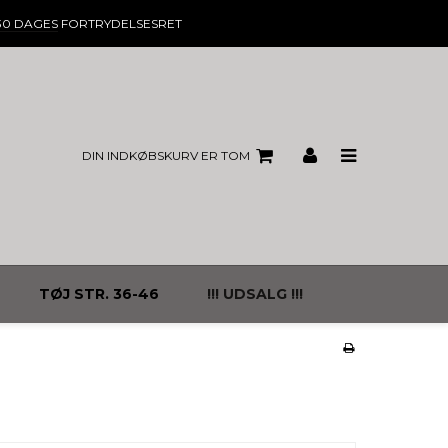
30 DAGES
FORTRYDELSESRET
DIN INDKØBSKURV ER TOM
TØJ STR. 36-46
!!! UDSALG !!!