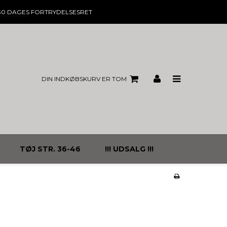
30 DAGES
FORTRYDELSESRET
DIN INDKØBSKURV ER TOM
TØJ STR. 36-46
!!! UDSALG !!!