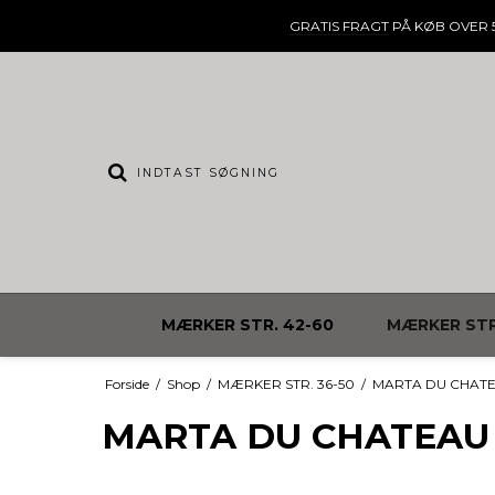
GRATIS FRAGT
PÅ KØB OVER 5
MÆRKER STR. 42-60
MÆRKER STR
Forside
/
Shop
/
MÆRKER STR. 36-50
/
MARTA DU CHAT
MARTA DU CHATEAU