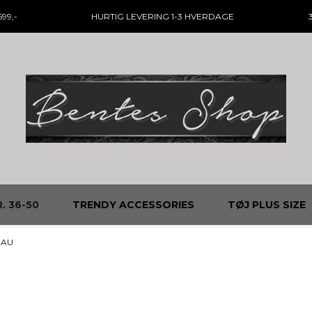
99,-
HURTIG LEVERING
1-3 HVERDAGE
. 36-50
TRENDY ACCESSORIES
TØJ PLUS SIZE
EAU