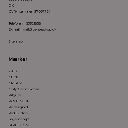
DK
CVR-nummer
:
27057721
Telefonnr.
:
53521858
E-mail
:
mail@bentesshop.dk
Sitemap
Mærker
2-Biz
CECIL
CREAM
Only Carmakoma
Pilgrim
PONT NEUF
Re:designed
Red Button
Soyaconcept
STREET ONE