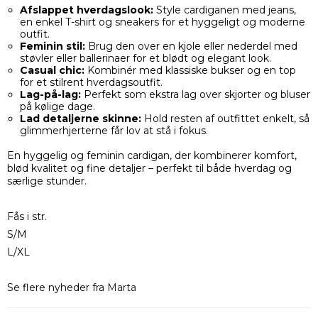
Afslappet hverdagslook:
Style cardiganen med jeans,
en enkel T-shirt og sneakers for et hyggeligt og moderne
outfit.
Feminin stil:
Brug den over en kjole eller nederdel med
støvler eller ballerinaer for et blødt og elegant look.
Casual chic:
Kombinér med klassiske bukser og en top
for et stilrent hverdagsoutfit.
Lag-på-lag:
Perfekt som ekstra lag over skjorter og bluser
på kølige dage.
Lad detaljerne skinne:
Hold resten af outfittet enkelt, så
glimmerhjerterne får lov at stå i fokus.
En hyggelig og feminin cardigan, der kombinerer komfort,
blød kvalitet og fine detaljer – perfekt til både hverdag og
særlige stunder.
Fås i str.
S/M
L/XL
Se flere nyheder fra
Marta