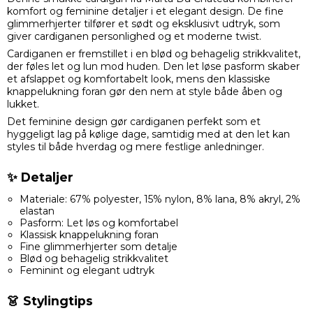
komfort og feminine detaljer i et elegant design. De fine
glimmerhjerter tilfører et sødt og eksklusivt udtryk, som
giver cardiganen personlighed og et moderne twist.
Cardiganen er fremstillet i en blød og behagelig strikkvalitet,
der føles let og lun mod huden. Den let løse pasform skaber
et afslappet og komfortabelt look, mens den klassiske
knappelukning foran gør den nem at style både åben og
lukket.
Det feminine design gør cardiganen perfekt som et
hyggeligt lag på kølige dage, samtidig med at den let kan
styles til både hverdag og mere festlige anledninger.
✨ Detaljer
Materiale: 67% polyester, 15% nylon, 8% lana, 8% akryl, 2%
elastan
Pasform: Let løs og komfortabel
Klassisk knappelukning foran
Fine glimmerhjerter som detalje
Blød og behagelig strikkvalitet
Feminint og elegant udtryk
👗 Stylingtips