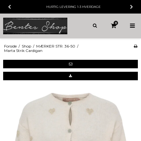
HURTIG LEVERING
1-3 HVERDAGE
0
Forside
/
Shop
/
MÆRKER STR. 36-50
/
Marta Strik Cardigan