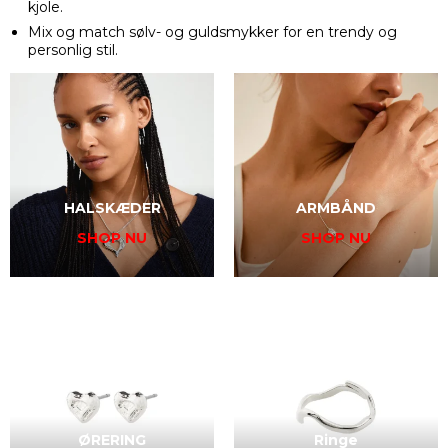
kjole.
Mix og match sølv- og guldsmykker for en trendy og
personlig stil.
HALSKÆDER
ARMBÅND
SHOP NU
SHOP NU
ØRERING
Ringe