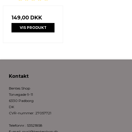
149,00 DKK
VIS PRODUKT
Kontakt
Bentes Shop
Torvegade 9-11
6330 Padborg
DK
CVR-nummer
:
27057721
Telefonnr.
:
53521858
E-mail
:
mail@bentesshop.dk