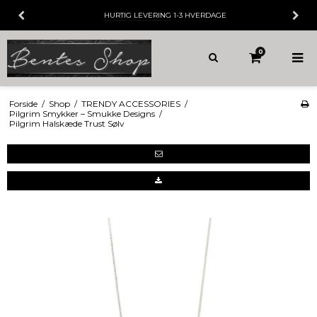
HURTIG LEVERING
1-3 HVERDAGE
0
Forside
/
Shop
/
TRENDY ACCESSORIES
/
Pilgrim Smykker – Smukke Designs
/
Pilgrim Halskæde Trust Sølv