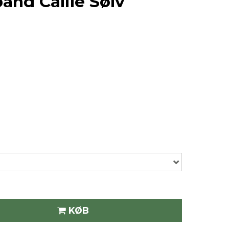
ånd Callie Sølv
KØB