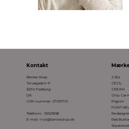
Kontakt
Mærke
Bentes Shop
2-Biz
Torvegade 9-11
CECIL
6330 Padborg
CREAM
DK
Only Ca
CVR-nummer
:
27057721
Pilgrim
PONT NE
Telefonnr.
:
53521858
Re:design
E-mail
:
mail@bentesshop.dk
Red Butto
Soyaconce