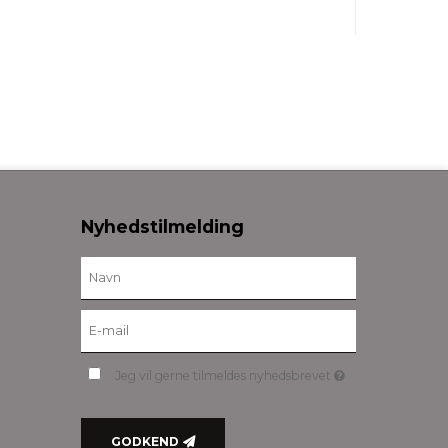
Nyhedstilmelding
Jeg vil gerne tilmeldes nyhedsbrevet
GODKEND