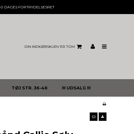
30 DAGES
FORTRYDELSESRET
DIN INDKØBSKURV ER TOM
TØJ STR. 36-46
!!! UDSALG !!!