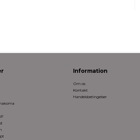
r
Information
Om os
Kontakt
Handelsbetingelser
rmakoma
UF
ed
n
pt