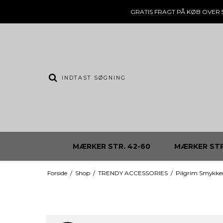
GRATIS FRAGT
PÅ KØB OVER 5
MÆRKER STR. 42-60
MÆRKER STR
Forside
/
Shop
/
TRENDY ACCESSORIES
/
Pilgrim Smykke