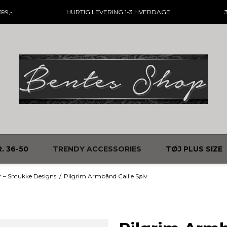
99,-
HURTIG LEVERING
1-3 HVERDAGE
. 36-50
TRENDY ACCESSORIES
TØJ PLUS SIZE
r – Smukke Designs
/
Pilgrim Armbånd Callie Sølv