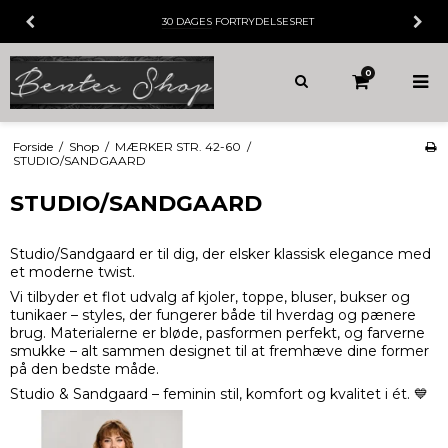
30 DAGES
FORTRYDELSESRET
0
Forside
/
Shop
/
MÆRKER STR. 42-60
/
STUDIO/SANDGAARD
STUDIO/SANDGAARD
Studio/Sandgaard er til dig, der elsker klassisk elegance med
et moderne twist.
Vi tilbyder et flot udvalg af kjoler, toppe, bluser, bukser og
tunikaer – styles, der fungerer både til hverdag og pænere
brug. Materialerne er bløde, pasformen perfekt, og farverne
smukke – alt sammen designet til at fremhæve dine former
på den bedste måde.
Studio & Sandgaard – feminin stil, komfort og kvalitet i ét. 💙