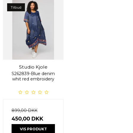
Tilbud
Studio Kjole
S262839-Blue denim
whit red embroidery
899,00 DKK
450,00 DKK
VIS PRODUKT