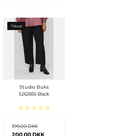
Tilbud
Studio Buks
S262855-Black
399,00 DKK
200,00 DKK