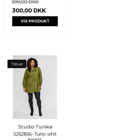
599,00 DKK
300,00 DKK
VIS PRODUKT
Tilbud
Studio Tunika
S262856- Tunic whit
hearts