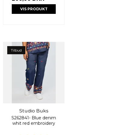
VIS PRODUKT
Tilbud
Studio Buks
S262841- Blue denim
whit red embroidery