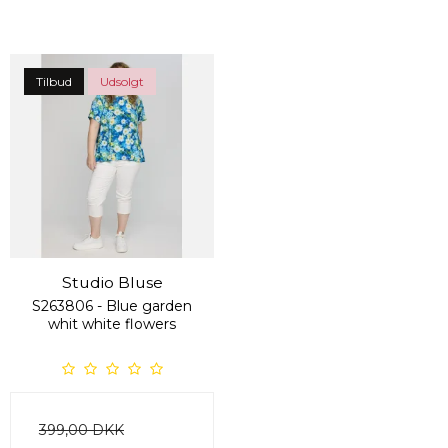
Tilbud
Udsolgt
Studio Bluse
S263806 - Blue garden
whit white flowers
399,00 DKK