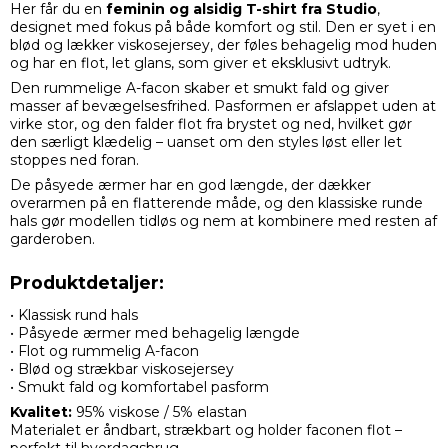
Her får du en
feminin og alsidig T-shirt fra Studio
,
designet med fokus på både komfort og stil. Den er syet i en
blød og lækker viskosejersey, der føles behagelig mod huden
og har en flot, let glans, som giver et eksklusivt udtryk.
Den rummelige A-facon skaber et smukt fald og giver
masser af bevægelsesfrihed. Pasformen er afslappet uden at
virke stor, og den falder flot fra brystet og ned, hvilket gør
den særligt klædelig – uanset om den styles løst eller let
stoppes ned foran.
De påsyede ærmer har en god længde, der dækker
overarmen på en flatterende måde, og den klassiske runde
hals gør modellen tidløs og nem at kombinere med resten af
garderoben.
Produktdetaljer:
• Klassisk rund hals
• Påsyede ærmer med behagelig længde
• Flot og rummelig A-facon
• Blød og strækbar viskosejersey
• Smukt fald og komfortabel pasform
Kvalitet:
95% viskose / 5% elastan
Materialet er åndbart, strækbart og holder faconen flot –
perfekt til hverdagsbrug.