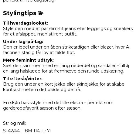
Stylingtips 💫
Til hverdagslooket:
Style den med et par slim-fit jeans eller leggings og sneakers
for et afslappet, men stilrent outfit.
Under lag-på-lag:
Den er ideel under en åben strikcardigan eller blazer, hvor A-
faconen stadig får lov at falde flot.
Mere feminint udtryk:
Sæt den sammen med en lang nederdel og sandaler – tilføj
en lang halskæde for at fremhæve den runde udskæring.
Til efterår/vinter:
Brug den under en kort jakke eller skindjakke for at skabe
kontrast mellem det bløde og det rå.
En skøn basisstyle med det lille ekstra – perfekt som
garderobefavorit sæson efter sæson.
Str og mål:
S: 42/44 BM 114 L: 71