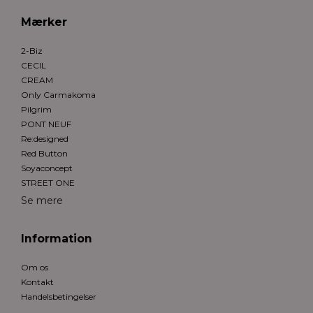
Mærker
2-Biz
CECIL
CREAM
Only Carmakoma
Pilgrim
PONT NEUF
Re:designed
Red Button
Soyaconcept
STREET ONE
Se mere
Information
Om os
Kontakt
Handelsbetingelser