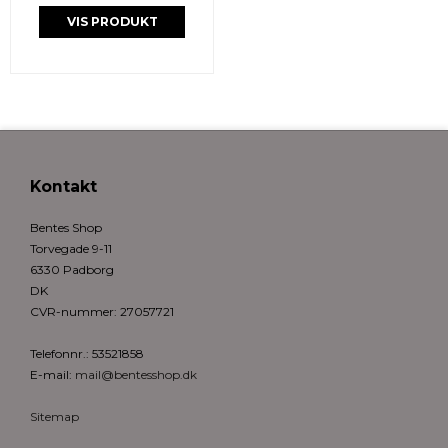
VIS PRODUKT
Kontakt
Bentes Shop
Torvegade 9-11
6330 Padborg
DK
CVR-nummer
:
27057721
Telefonnr.
:
53521858
E-mail
:
mail@bentesshop.dk
Sitemap