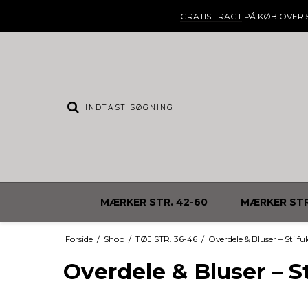
GRATIS FRAGT
PÅ KØB OVER 5
MÆRKER STR. 42-60
MÆRKER STR
Forside
/
Shop
/
TØJ STR. 36-46
/
Overdele & Bluser – Stilful
Overdele & Bluser – St