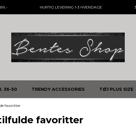
99,-
HURTIG LEVERING
1-3 HVERDAGE
. 36-50
TRENDY ACCESSORIES
TØJ PLUS SIZE
de favoritter
ilfulde favoritter