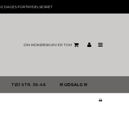
30 DAGES
FORTRYDELSESRET
DIN INDKØBSKURV ER TOM
TØJ STR. 36-46
!!! UDSALG !!!