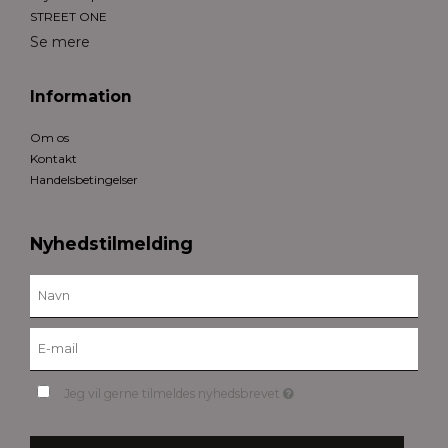
STREET ONE
Se mere
Information
Om os
Kontakt
Handelsbetingelser
Nyhedstilmelding
Jeg vil gerne tilmeldes nyhedsbrevet