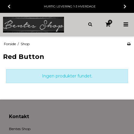
HURTIG LEVERING
1-3 HVERDAGE
0
Forside
/
Shop
Red Button
Ingen produkter fundet.
Kontakt
Bentes Shop