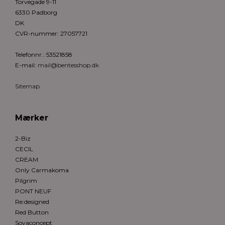
Torvegade 9-11
6330 Padborg
DK
CVR-nummer
:
27057721
Telefonnr.
:
53521858
E-mail
:
mail@bentesshop.dk
Sitemap
Mærker
2-Biz
CECIL
CREAM
Only Carmakoma
Pilgrim
PONT NEUF
Re:designed
Red Button
Soyaconcept