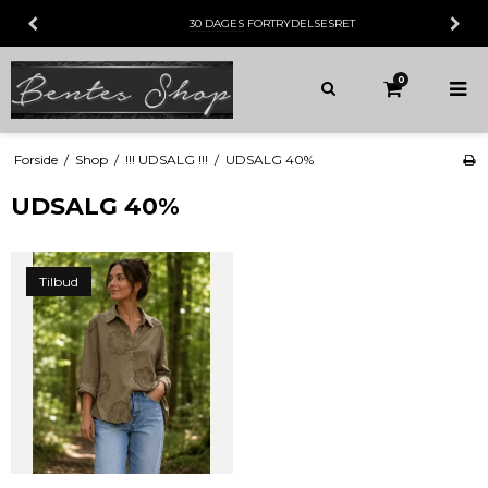
30 DAGES
FORTRYDELSESRET
0
Forside
/
Shop
/
!!! UDSALG !!!
/
UDSALG 40%
UDSALG 40%
Tilbud