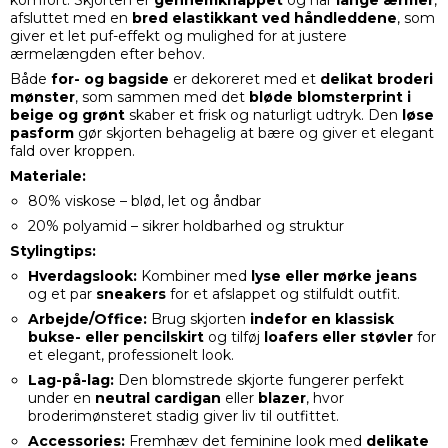
komfort. Skjorten er
gennemknappet
og har
lange ærmer
,
afsluttet med en
bred elastikkant ved håndleddene
, som
giver et let puf-effekt og mulighed for at justere
ærmelængden efter behov.
Både
for- og bagside
er dekoreret med et
delikat broderi
mønster
, som sammen med det
bløde blomsterprint i
beige og grønt
skaber et frisk og naturligt udtryk. Den
løse
pasform
gør skjorten behagelig at bære og giver et elegant
fald over kroppen.
Materiale:
80% viskose – blød, let og åndbar
20% polyamid – sikrer holdbarhed og struktur
Stylingtips:
Hverdagslook:
Kombiner med
lyse eller mørke jeans
og et par
sneakers
for et afslappet og stilfuldt outfit.
Arbejde/Office:
Brug skjorten
indefor en klassisk
bukse- eller pencilskirt
og tilføj
loafers eller støvler
for
et elegant, professionelt look.
Lag-på-lag:
Den blomstrede skjorte fungerer perfekt
under en
neutral cardigan
eller
blazer
, hvor
broderimønsteret stadig giver liv til outfittet.
Accessories:
Fremhæv det feminine look med
delikate