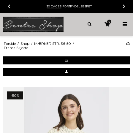
30 DAGES
FORTRYDELSESRET
0
Forside
/
Shop
/
MÆRKER STR. 36-50
/
Fransa Skjorte
-50%