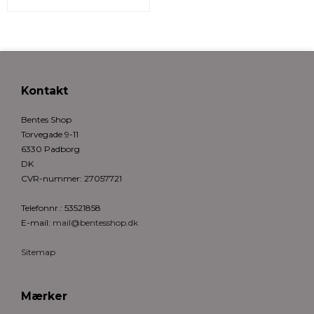
Kontakt
Bentes Shop
Torvegade 9-11
6330 Padborg
DK
CVR-nummer
:
27057721
Telefonnr.
:
53521858
E-mail
:
mail@bentesshop.dk
Sitemap
Mærker