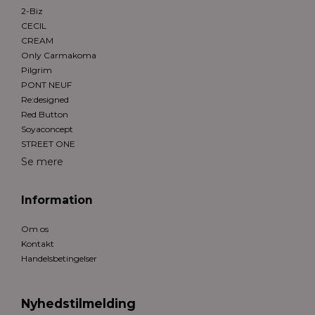
2-Biz
CECIL
CREAM
Only Carmakoma
Pilgrim
PONT NEUF
Re:designed
Red Button
Soyaconcept
STREET ONE
Se mere
Information
Om os
Kontakt
Handelsbetingelser
Nyhedstilmelding