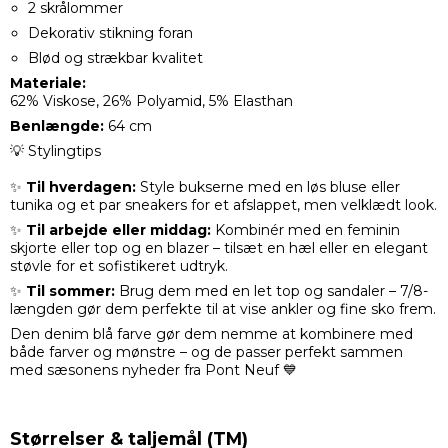
2 skrålommer
Dekorativ stikning foran
Blød og strækbar kvalitet
Materiale:
62% Viskose, 26% Polyamid, 5% Elasthan
Benlængde:
64 cm
💡 Stylingtips
✨
Til hverdagen:
Style bukserne med en løs bluse eller
tunika og et par sneakers for et afslappet, men velklædt look.
✨
Til arbejde eller middag:
Kombinér med en feminin
skjorte eller top og en blazer – tilsæt en hæl eller en elegant
støvle for et sofistikeret udtryk.
✨
Til sommer:
Brug dem med en let top og sandaler – 7/8-
længden gør dem perfekte til at vise ankler og fine sko frem.
Den denim blå farve gør dem nemme at kombinere med
både farver og mønstre – og de passer perfekt sammen
med sæsonens nyheder fra Pont Neuf 💙
Størrelser & taljemål (TM)