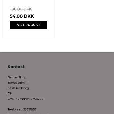
180,00 DKK
54,00 DKK
VIS PRODUKT
Kontakt
Bentes Shop
Torvegade 9-11
6330 Padborg
DK
CVR-nummer
:
27057721
Telefonnr.
:
53521858