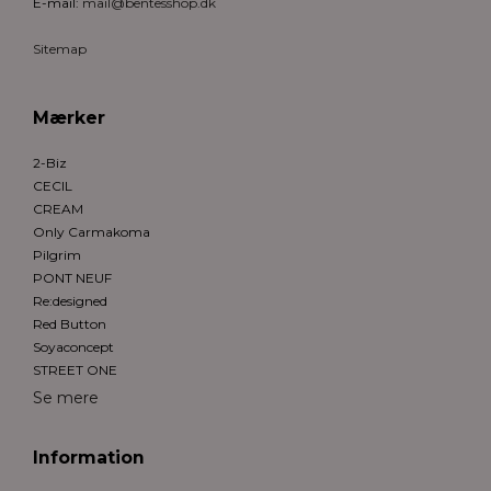
E-mail
:
mail@bentesshop.dk
Sitemap
Mærker
2-Biz
CECIL
CREAM
Only Carmakoma
Pilgrim
PONT NEUF
Re:designed
Red Button
Soyaconcept
STREET ONE
Se mere
Information