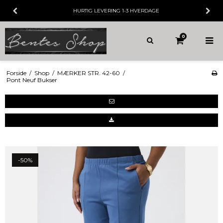
HURTIG LEVERING
1-3 HVERDAGE
0
Forside
/
Shop
/
MÆRKER STR. 42-60
/
Pont Neuf Bukser
-50%