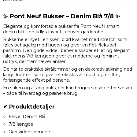
✨ Pont Neuf Bukser – Denim Blå 7/8 ✨
Elegante og komfortable bukser fra Pont Neuf i smart
denim blå – en tidløs favorit i enhver garderobe.
Bukserne er syet i en skøn, blød kvalitet med stretch, som
føles behagelig mod huden og giver en flot, fleksibel
pasform. Den gode vidde i benene skaber et let og elegant
fald, mens 7/8-længden giver et moderne og feminint
udtryk, der fremhæver anklen.
De har to praktiske skrålommer og en dekorativ stikning ned
langs fronten, som giver et eksklusivt touch og en flot,
forlængende effekt på benene.
En stilren og alsidig buks, der kan bruges sæson efter sæson
– både til hverdag og pænere brug.
✔ Produktdetaljer
Farve: Denim Blå
7/8 længde
God vidde i benene