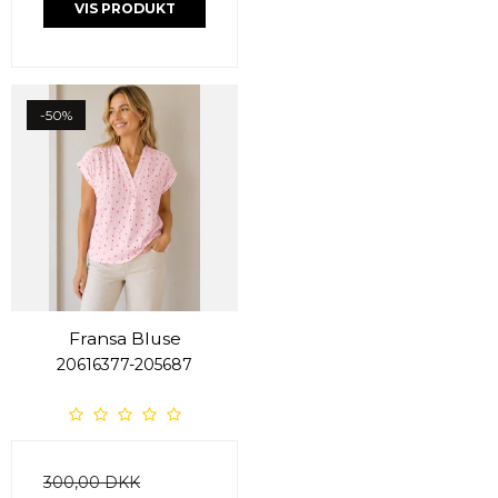
VIS PRODUKT
-50%
Fransa Bluse
20616377-205687
300,00 DKK