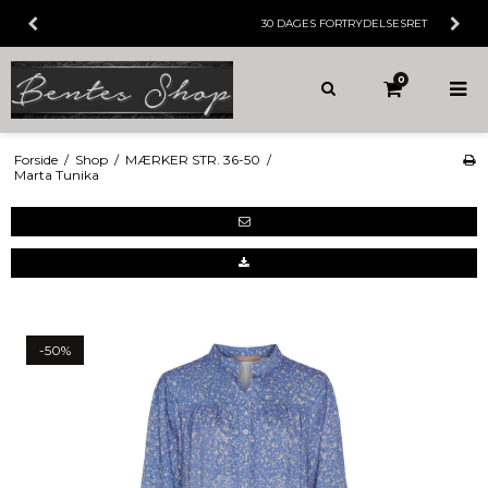
30 DAGES
FORTRYDELSESRET
0
Forside
/
Shop
/
MÆRKER STR. 36-50
/
Marta Tunika
-50%