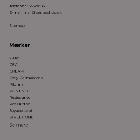
Telefonnr.
:
53521858
E-mail
:
mail@bentesshop.dk
Sitemap
Mærker
2-Biz
CECIL
CREAM
Only Carmakoma
Pilgrim
PONT NEUF
Re:designed
Red Button
Soyaconcept
STREET ONE
Se mere