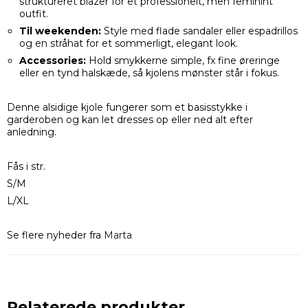
struktureret blazer for et professionelt, men feminint
outfit.
Til weekenden:
Style med flade sandaler eller espadrillos
og en stråhat for et sommerligt, elegant look.
Accessories:
Hold smykkerne simple, fx fine øreringe
eller en tynd halskæde, så kjolens mønster står i fokus.
Denne alsidige kjole fungerer som et basisstykke i
garderoben og kan let dresses op eller ned alt efter
anledning.
Fås i str.
S/M
L/XL
Se flere nyheder fra
Marta
Relaterede produkter