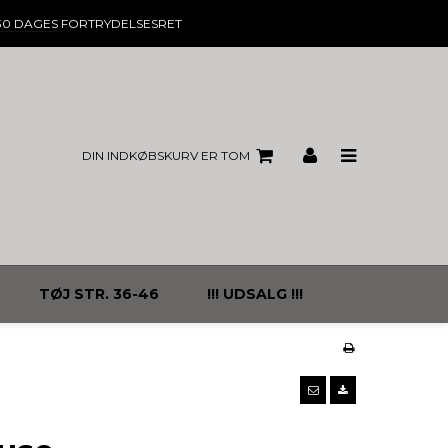
30 DAGES
FORTRYDELSESRET
DIN INDKØBSKURV ER TOM
TØJ STR. 36-46
!!! UDSALG !!!