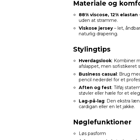
Materiale og komf
88% viscose, 12% elastan
–
uden at stramme.
Viskose jersey
– let, åndba
naturlig drapering.
Stylingtips
Hverdagslook
: Kombiner m
afslappet, men sofistikeret st
Business casual
: Brug med
pencil nederdel for et profes
Aften og fest
: Tilføj stat
støvler eller hæle for et eleg
Lag-på-lag
: Den ekstra læ
cardigan eller en let jakke.
Nøglefunktioner
Løs pasform