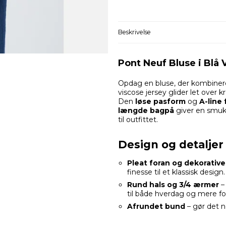
Beskrivelse
Pont Neuf Bluse i Blå 
Opdag en bluse, der kombine
viscose jersey glider let over k
Den
løse pasform
og
A-line
længde bagpå
giver en smuk,
til outfittet.
Design og detaljer
Pleat foran og dekorativ
finesse til et klassisk design.
Rund hals og 3/4 ærmer
– 
til både hverdag og mere fo
Afrundet bund
– gør det n