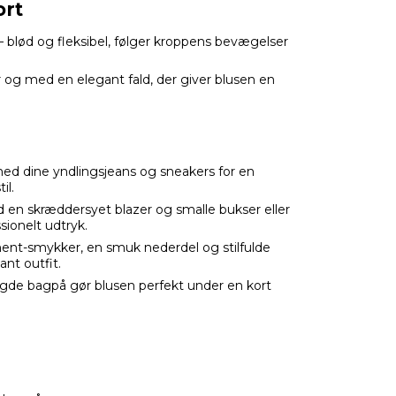
ort
 blød og fleksibel, følger kroppens bevægelser
r og med en elegant fald, der giver blusen en
ed dine yndlingsjeans og sneakers for en
il.
 en skræddersyet blazer og smalle bukser eller
sionelt udtryk.
ement-smykker, en smuk nederdel og stilfulde
ant outfit.
ngde bagpå gør blusen perfekt under en kort