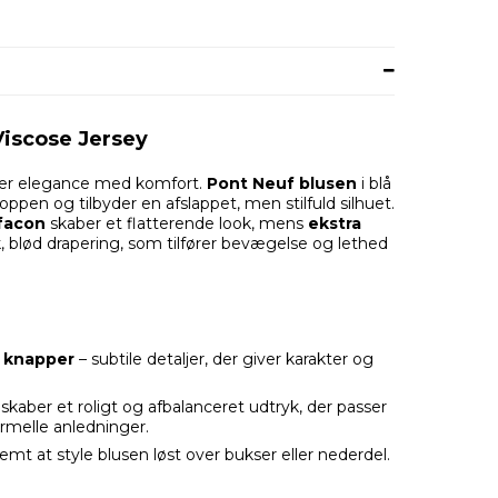
Viscose Jersey
rer elegance med komfort.
Pont Neuf blusen
i blå
roppen og tilbyder en afslappet, men stilfuld silhuet.
 facon
skaber et flatterende look, mens
ekstra
 blød drapering, som tilfører bevægelse og lethed
e knapper
– subtile detaljer, der giver karakter og
skaber et roligt og afbalanceret udtryk, der passer
rmelle anledninger.
emt at style blusen løst over bukser eller nederdel.