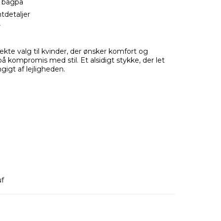
 bagpå
tdetaljer
r
ekte valg til kvinder, der ønsker komfort og
 kompromis med stil. Et alsidigt stykke, der let
gigt af lejligheden.
f