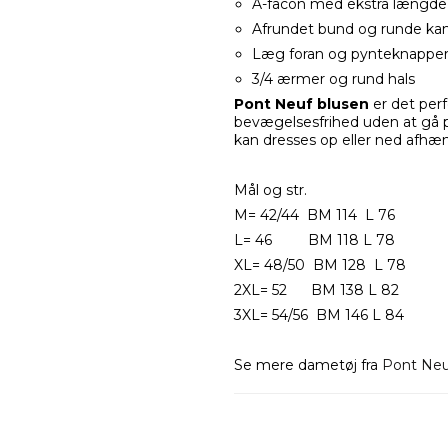
A-facon med ekstra længde
Afrundet bund og runde kan
Læg foran og pynteknappe
3/4 ærmer og rund hals
Pont Neuf blusen
er det perf
bevægelsesfrihed uden at gå på
kan dresses op eller ned afhæn
Mål og str.
M= 42/44 BM 114 L 76
L= 46 BM 118 L 78
XL= 48/50 BM 128 L 78
2XL= 52 BM 138 L 82
3XL= 54/56 BM 146 L 84
Se mere dametøj fra
Pont Neu