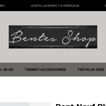
99,-
HURTIG LEVERING
1-3 HVERDAGE
. 36-50
TRENDY ACCESSORIES
TØJ PLUS SIZE