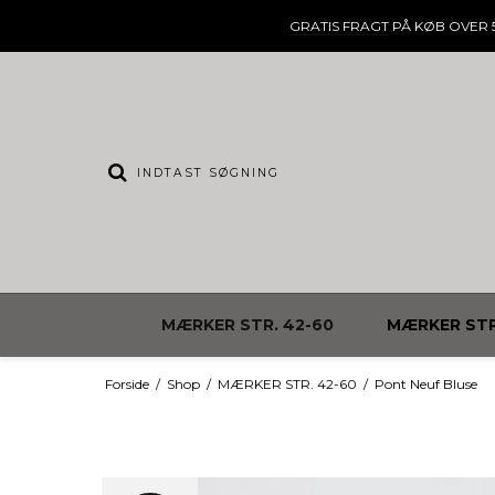
GRATIS FRAGT
PÅ KØB OVER 5
MÆRKER STR. 42-60
MÆRKER STR
Forside
/
Shop
/
MÆRKER STR. 42-60
/
Pont Neuf Bluse