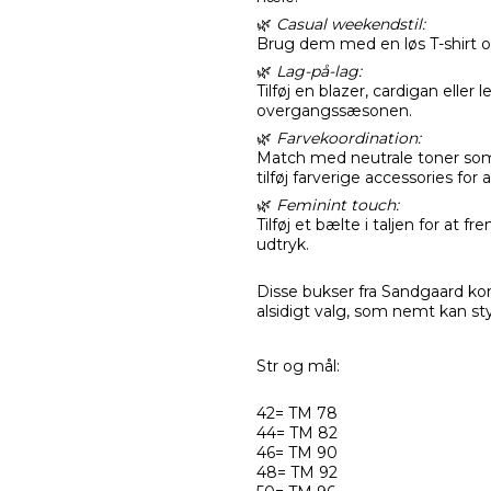
🌿
Casual weekendstil:
Brug dem med en løs T-shirt og 
🌿
Lag-på-lag:
Tilføj en blazer, cardigan eller 
overgangssæsonen.
🌿
Farvekoordination:
Match med neutrale toner som c
tilføj farverige accessories 
🌿
Feminint touch:
Tilføj et bælte i taljen for at
udtryk.
Disse bukser fra Sandgaard kom
alsidigt valg, som nemt kan styl
Str og mål:
42= TM 78
44= TM 82
46= TM 90
48= TM 92