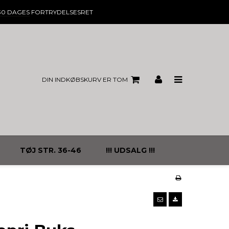
30 DAGES
FORTRYDELSESRET
DIN INDKØBSKURV ER TOM
TØJ STR. 36-46
!!! UDSALG !!!