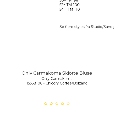
50= TM 96
52= TM 100
54= TM 110
Se flere styles fra
Studio/Sand
Only Carmakoma Skjorte Bluse
Only Carmakoma
15358106 - Chicory Coffee/Bolzano