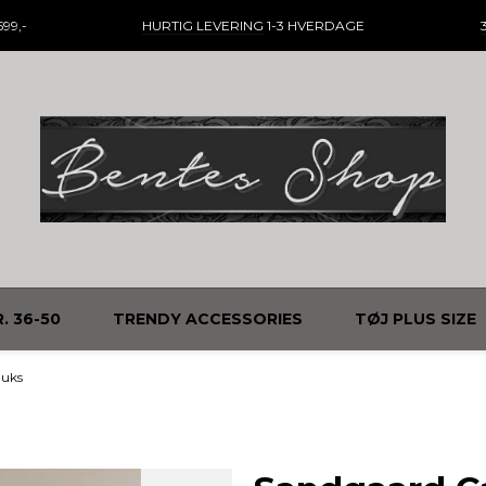
99,-
HURTIG LEVERING
1-3 HVERDAGE
. 36-50
TRENDY ACCESSORIES
TØJ PLUS SIZE
Buks