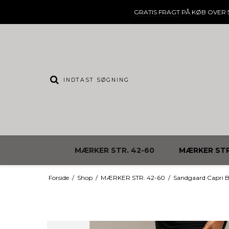
GRATIS FRAGT
PÅ KØB OVER 5
MÆRKER STR. 42-60
MÆRKER STR
Forside
/
Shop
/
MÆRKER STR. 42-60
/
Sandgaard Capri 