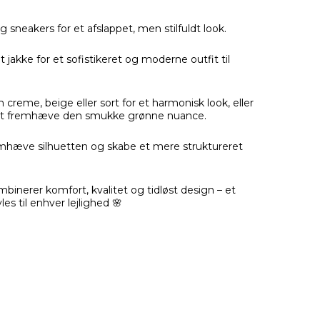
sneakers for et afslappet, men stilfuldt look.
let jakke for et sofistikeret og moderne outfit til
reme, beige eller sort for et harmonisk look, eller
for at fremhæve den smukke grønne nuance.
 fremhæve silhuetten og skabe et mere struktureret
binerer komfort, kvalitet og tidløst design – et
es til enhver lejlighed 🌸