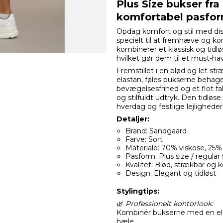
Plus Size bukser fr
komfortabel pasfo
Opdag komfort og stil med di
specielt til at fremhæve og ko
kombinerer et klassisk og tidl
hvilket gør dem til et must-ha
Fremstillet i en blød og let s
elastan, føles bukserne behage
bevægelsesfrihed og et flot fal
og stilfuldt udtryk. Den tidløs
hverdag og festlige lejligheder
Detaljer:
Brand: Sandgaard
Farve: Sort
Materiale: 70% viskose, 25%
Pasform: Plus size / regular f
Kvalitet: Blød, strækbar og 
Design: Elegant og tidløst
Stylingtips:
🌿
Professionelt kontorlook:
Kombinér bukserne med en elega
hæle.