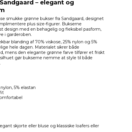
a Sandgaard – elegant og
rm
sse smukke grønne bukser fra Sandgaard, designet
mplimentere plus size-figurer. Bukserne
øst design med en behagelig og fleksibel pasform,
ve i garderoben.
trækbar blanding af 70% viskose, 25% nylon og 5%
lige hele dagen. Materialet sikrer både
d, mens den elegante grønne farve tilfører et friskt
e silhuet gør bukserne nemme at style til både
.
 nylon, 5% elastan
it
komfortabel
nt skjorte eller bluse og klassiske loafers eller