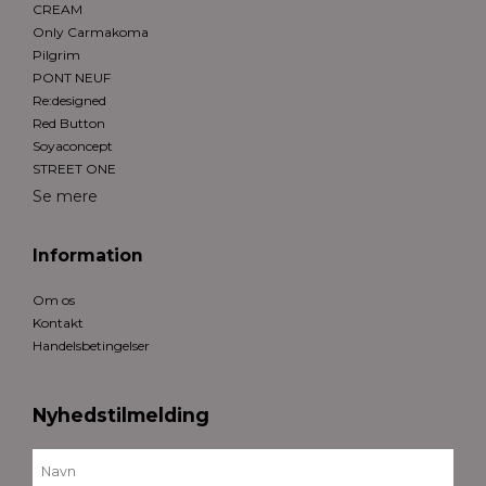
CREAM
Only Carmakoma
Pilgrim
PONT NEUF
Re:designed
Red Button
Soyaconcept
STREET ONE
Se mere
Information
Om os
Kontakt
Handelsbetingelser
Nyhedstilmelding