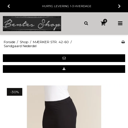
HURTIG LEVERING
1-3 HVERDAGE
0
Forside
/
Shop
/
MÆRKER STR. 42-60
/
Sandgaard Nederdel
-30%