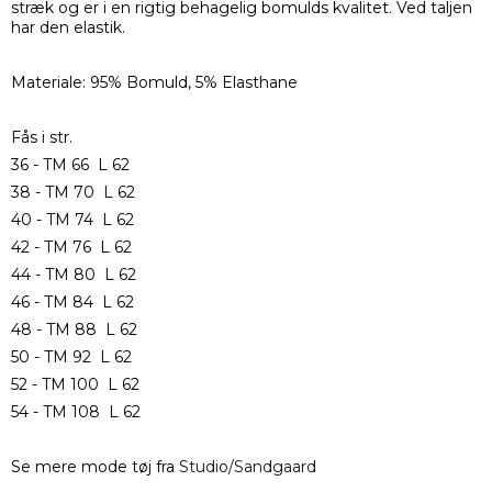
stræk og er i en rigtig behagelig bomulds kvalitet. Ved taljen
har den elastik.
Materiale: 95% Bomuld, 5% Elasthane
Fås i str.
36 - TM 66 L 62
38 - TM 70 L 62
40 - TM 74 L 62
42 - TM 76 L 62
44 - TM 80 L 62
46 - TM 84 L 62
48 - TM 88 L 62
50 - TM 92 L 62
52 - TM 100 L 62
54 - TM 108 L 62
Se mere mode tøj fra
Studio/Sandgaard