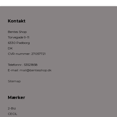
Kontakt
Bentes Shop
Torvegade 9-11
6330 Padborg
DK
CVR-nummer
:
27057721
Telefonnr.
:
53521858
E-mail
:
mail@bentesshop.dk
Sitemap
Mærker
2-Biz
CECIL