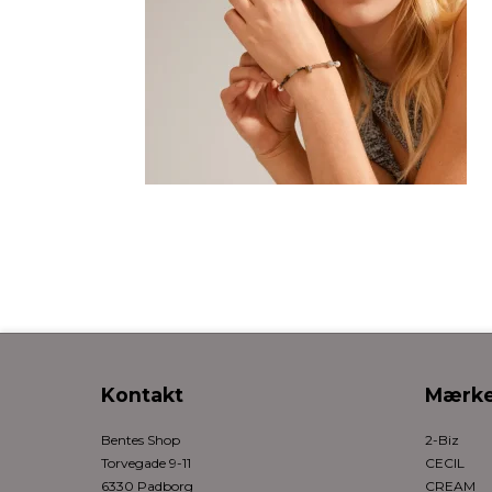
Kontakt
Mærke
Bentes Shop
2-Biz
Torvegade 9-11
CECIL
6330 Padborg
CREAM