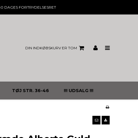
30 DAGES
FORTRYDELSESRET
DIN INDKØBSKURV ER TOM
TØJ STR. 36-46
!!! UDSALG !!!