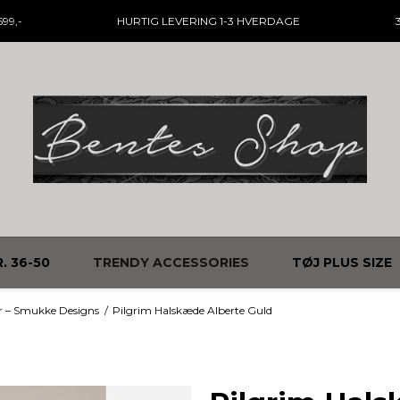
99,-
HURTIG LEVERING
1-3 HVERDAGE
. 36-50
TRENDY ACCESSORIES
TØJ PLUS SIZE
r – Smukke Designs
/
Pilgrim Halskæde Alberte Guld