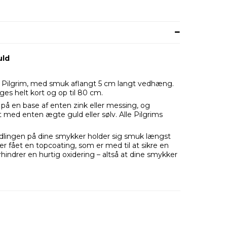
uld
 Pilgrim, med smuk aflangt 5 cm langt vedhæng.
es helt kort og op til 80 cm.
på en base af enten zink eller messing, og
t med enten ægte guld eller sølv. Alle Pilgrims
andlingen på dine smykker holder sig smuk længst
er fået en topcoating, som er med til at sikre en
hindrer en hurtig oxidering – altså at dine smykker