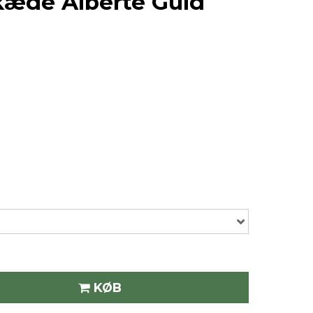
kæde Alberte Guld
KØB