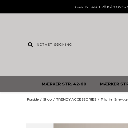
GRATIS FRAGT
PÅ KØB OVER 5
MÆRKER STR. 42-60
MÆRKER STR
Forside
/
Shop
/
TRENDY ACCESSORIES
/
Pilgrim Smykke