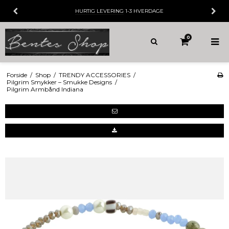
HURTIG LEVERING
1-3 HVERDAGE
0
Forside
/
Shop
/
TRENDY ACCESSORIES
/
Pilgrim Smykker – Smukke Designs
/
Pilgrim Armbånd Indiana