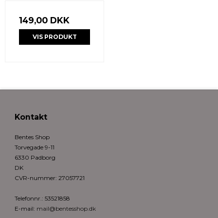
149,00 DKK
VIS PRODUKT
Kontakt
Bentes Shop
Torvegade 9-11
6330 Padborg
DK
CVR-nummer
:
27057721
Telefonnr.
:
53521858
E-mail
:
mail@bentesshop.dk