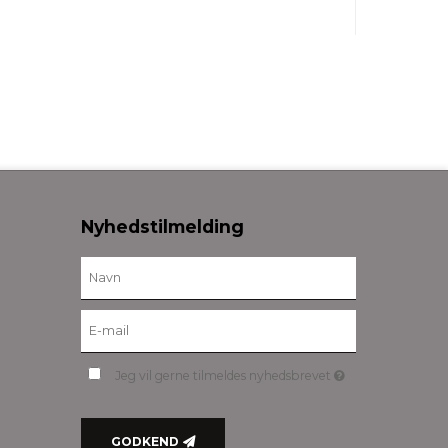
Nyhedstilmelding
Jeg vil gerne tilmeldes nyhedsbrevet
GODKEND