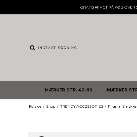
GRATIS FRAGT
PÅ KØB OVER 5
MÆRKER STR. 42-60
MÆRKER STR
Forside
/
Shop
/
TRENDY ACCESSORIES
/
Pilgrim Smykke