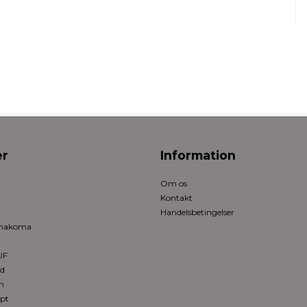
r
Information
Om os
Kontakt
Handelsbetingelser
rmakoma
UF
ed
n
pt