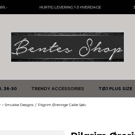
99,-
HURTIG LEVERING
1-3 HVERDAGE
. 36-50
TRENDY ACCESSORIES
TØJ PLUS SIZE
r – Smukke Designs
/
Pilgrim Øreringe Callie Sølv