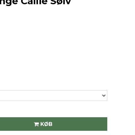
nge Callie Sølv
KØB