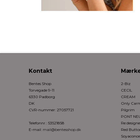
Kontakt
Mærke
Bentes Shop
2-Biz
Torvegade 9-11
CECIL
6330 Padborg
CREAM
DK
Only Ca
CVR-nummer
:
27057721
Pilgrim
PONT NE
Telefonnr.
:
53521858
Re:design
E-mail
:
mail@bentesshop.dk
Red Butto
Soyaconce