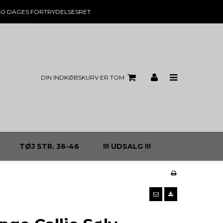
30 DAGES
FORTRYDELSESRET
DIN INDKØBSKURV ER TOM
TØJ STR. 36-46
!!! UDSALG !!!