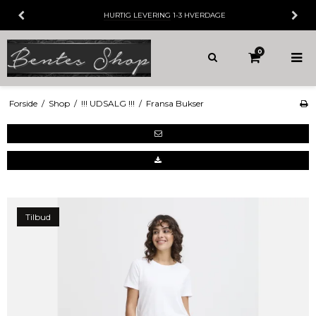
HURTIG LEVERING
1-3 HVERDAGE
0
Forside
/
Shop
/
!!! UDSALG !!!
/
Fransa Bukser
Tilbud