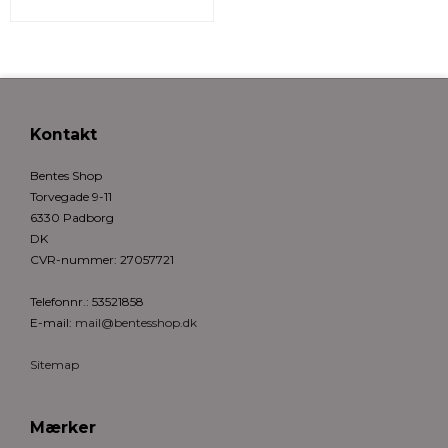
Kontakt
Bentes Shop
Torvegade 9-11
6330 Padborg
DK
CVR-nummer
:
27057721
Telefonnr.
:
53521858
E-mail
:
mail@bentesshop.dk
Sitemap
Mærker