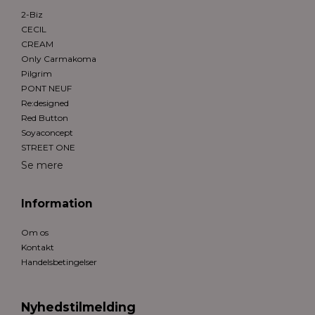
2-Biz
CECIL
CREAM
Only Carmakoma
Pilgrim
PONT NEUF
Re:designed
Red Button
Soyaconcept
STREET ONE
Se mere
Information
Om os
Kontakt
Handelsbetingelser
Nyhedstilmelding