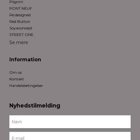
Pilgrim
PONT NEUF
Re:designed
Red Button
Soyaconcept
STREET ONE
Se mere
Information
Om os
Kontakt
Handelsbetingelser
Nyhedstilmelding