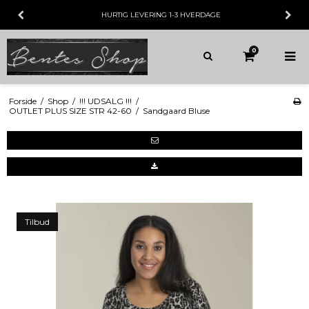
HURTIG LEVERING
1-3 HVERDAGE
0
Forside
/
Shop
/
!!! UDSALG !!!
/
OUTLET PLUS SIZE STR 42-60
/
Sandgaard Bluse
Tilbud