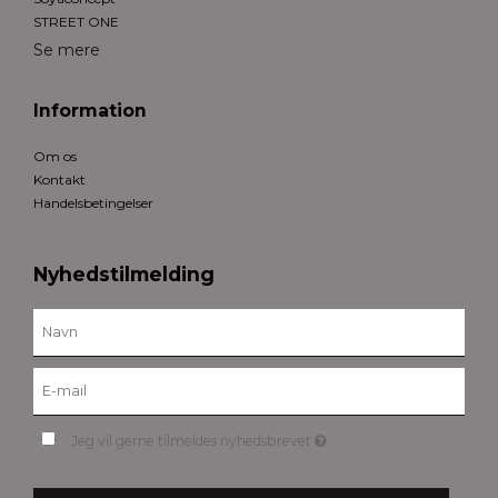
STREET ONE
Se mere
Information
Om os
Kontakt
Handelsbetingelser
Nyhedstilmelding
Jeg vil gerne tilmeldes nyhedsbrevet