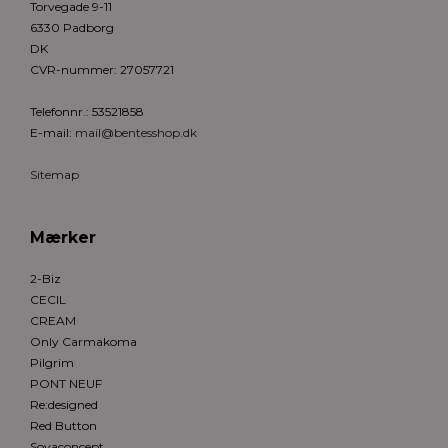
Torvegade 9-11
6330 Padborg
DK
CVR-nummer
:
27057721
Telefonnr.
:
53521858
E-mail
:
mail@bentesshop.dk
Sitemap
Mærker
2-Biz
CECIL
CREAM
Only Carmakoma
Pilgrim
PONT NEUF
Re:designed
Red Button
Soyaconcept