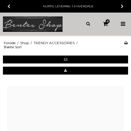
HURTIG LEVERING
1-3 HVERDAGE
0
Forside
/
Shop
/
TRENDY ACCESSORIES
/
Bælte Sort