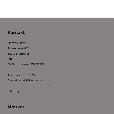
Kontakt
Bentes Shop
Torvegade 9-11
6330 Padborg
DK
CVR-nummer
:
27057721
Telefonnr.
:
53521858
E-mail
:
mail@bentesshop.dk
Sitemap
Mærker