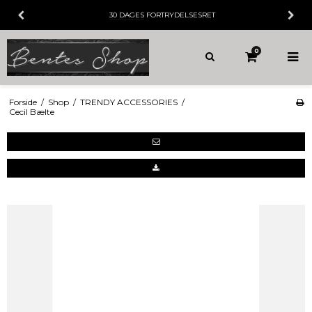
30 DAGES
FORTRYDELSESRET
0
Forside
/
Shop
/
TRENDY ACCESSORIES
/
Cecil Bælte