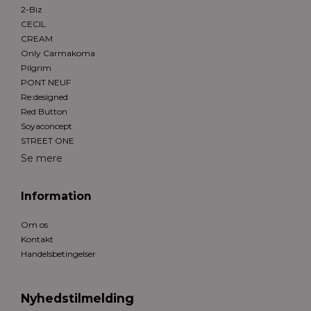
2-Biz
CECIL
CREAM
Only Carmakoma
Pilgrim
PONT NEUF
Re:designed
Red Button
Soyaconcept
STREET ONE
Se mere
Information
Om os
Kontakt
Handelsbetingelser
Nyhedstilmelding