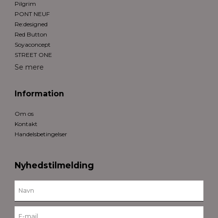
Pilgrim
PONT NEUF
Re:designed
Red Button
Soyaconcept
STREET ONE
Se mere
Information
Om os
Kontakt
Handelsbetingelser
Nyhedstilmelding