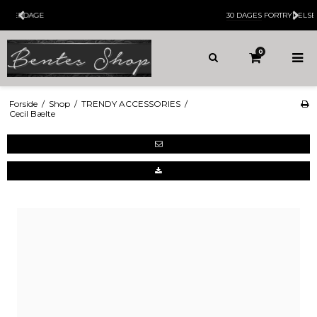
30 DAGES
FORTRYDELSESRET
0
Forside
/
Shop
/
TRENDY ACCESSORIES
/
Cecil Bælte