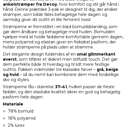
ankelstrømper fra Decoy
, hvor komfort og stil går hånd i
hånd. Denne praktiske 3-pak er designet til dig, der ønsker
strømper, som både føles behagelige hele dagen og
samtidig giver dit outfit et lille feminint twist.
Strømperne er fremstillet i en blød bomuldsblanding, som
gør dem åndbare og behagelige mod huden. Bomulden
hjælper med at holde fødderne komfortable gennem dagen,
mens polyamid og elastan giver en fleksibel pasform, der
holder strømperne på plads uden at stramme.
Det elegante design fuldendes af en
smal glimmerkant
øverst
, som tilfører et diskret men stilfuldt touch. Det gør
dem perfekte både til hverdag og til lidt mere festlige
outfits. Pakken indeholder tre klassiske farver –
grå, beige
og hvid
– så du nemt kan kombinere dem med forskellige
sko og styles.
Strømperne fås i størrelse
37–41
, hvilket passer de fleste
fødder, og den elastiske kvalitet sikrer en god og behagelig
pasform hele dagen.
Materiale
78% bomuld
18% polyamid
2% lurex