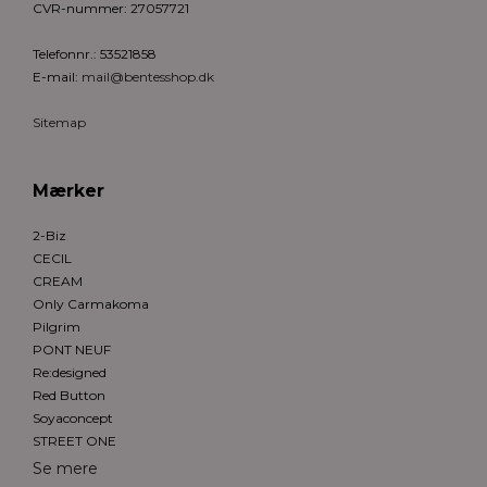
CVR-nummer
:
27057721
Telefonnr.
:
53521858
E-mail
:
mail@bentesshop.dk
Sitemap
Mærker
2-Biz
CECIL
CREAM
Only Carmakoma
Pilgrim
PONT NEUF
Re:designed
Red Button
Soyaconcept
STREET ONE
Se mere