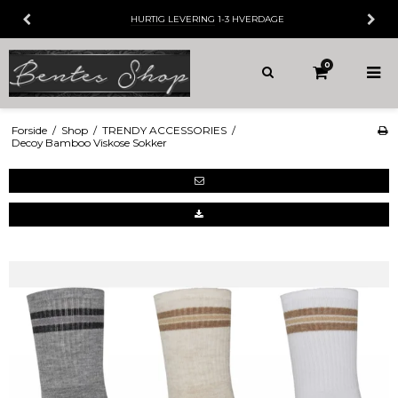
HURTIG LEVERING
1-3 HVERDAGE
0
Forside
/
Shop
/
TRENDY ACCESSORIES
/
Decoy Bamboo Viskose Sokker