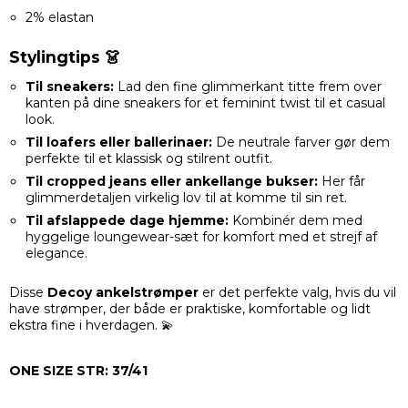
2% elastan
Stylingtips 👗
Til sneakers:
Lad den fine glimmerkant titte frem over
kanten på dine sneakers for et feminint twist til et casual
look.
Til loafers eller ballerinaer:
De neutrale farver gør dem
perfekte til et klassisk og stilrent outfit.
Til cropped jeans eller ankellange bukser:
Her får
glimmerdetaljen virkelig lov til at komme til sin ret.
Til afslappede dage hjemme:
Kombinér dem med
hyggelige loungewear-sæt for komfort med et strejf af
elegance.
Disse
Decoy ankelstrømper
er det perfekte valg, hvis du vil
have strømper, der både er praktiske, komfortable og lidt
ekstra fine i hverdagen. 💫
ONE SIZE STR: 37/41