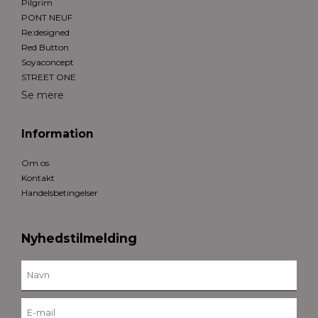
Pilgrim
PONT NEUF
Re:designed
Red Button
Soyaconcept
STREET ONE
Se mere
Information
Om os
Kontakt
Handelsbetingelser
Nyhedstilmelding