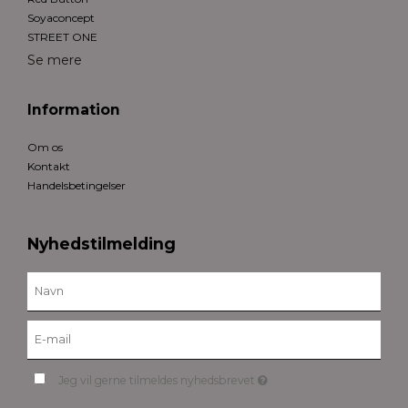
Soyaconcept
STREET ONE
Se mere
Information
Om os
Kontakt
Handelsbetingelser
Nyhedstilmelding
Jeg vil gerne tilmeldes nyhedsbrevet