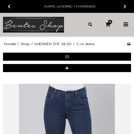
HURTIG LEVERING
1-3 HVERDAGE
0
Forside
/
Shop
/
MÆRKER STR. 36-50
/
C-ro Jeans.