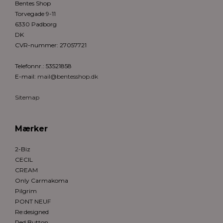
Bentes Shop
Torvegade 9-11
6330 Padborg
DK
CVR-nummer
:
27057721
Telefonnr.
:
53521858
E-mail
:
mail@bentesshop.dk
Sitemap
Mærker
2-Biz
CECIL
CREAM
Only Carmakoma
Pilgrim
PONT NEUF
Re:designed
Red Button