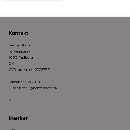
Kontakt
Bentes Shop
Torvegade 9-11
6330 Padborg
DK
CVR-nummer
:
27057721
Telefonnr.
:
53521858
E-mail
:
mail@bentesshop.dk
Sitemap
Mærker