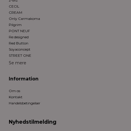
2-Biz
CECIL
CREAM
Only Carmakoma
Pilgrim
PONT NEUF
Re:designed
Red Button
Soyaconcept
STREET ONE
Se mere
Information
Om os
Kontakt
Handelsbetingelser
Nyhedstilmelding