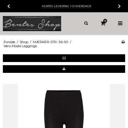
HURTIG LEVERING
1-3 HVERDAGE
0
Forside
/
Shop
/
MÆRKER STR. 36-50
/
Vero Moda Leggings