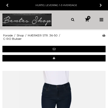
HURTIG LEVERING
1-3 HVERDAGE
0
Forside
/
Shop
/
MÆRKER STR. 36-50
/
C-RO Bukser