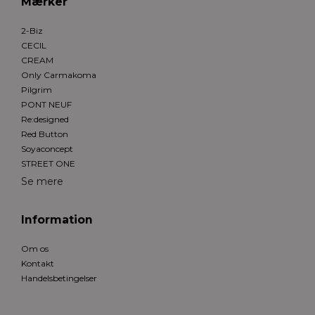
Mærker
2-Biz
CECIL
CREAM
Only Carmakoma
Pilgrim
PONT NEUF
Re:designed
Red Button
Soyaconcept
STREET ONE
Se mere
Information
Om os
Kontakt
Handelsbetingelser