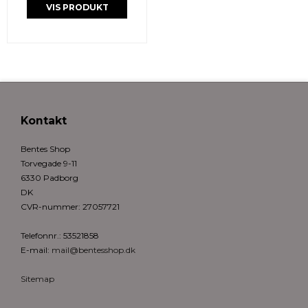
VIS PRODUKT
Kontakt
Bentes Shop
Torvegade 9-11
6330 Padborg
DK
CVR-nummer
:
27057721
Telefonnr.
:
53521858
E-mail
:
mail@bentesshop.dk
Sitemap