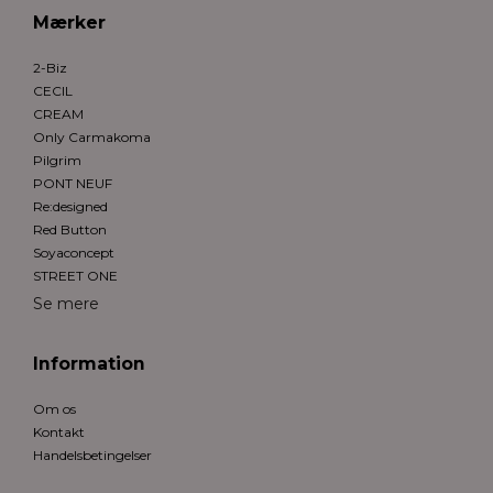
Mærker
2-Biz
CECIL
CREAM
Only Carmakoma
Pilgrim
PONT NEUF
Re:designed
Red Button
Soyaconcept
STREET ONE
Se mere
Information
Om os
Kontakt
Handelsbetingelser