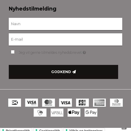
Nyhedstilmelding
Jeg vil gerne tilmeldes nyhedsbrevet
GODKEND
Privatlivspolitik
Cookiepolitik
Vilkår og betingelser