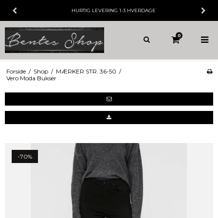
HURTIG LEVERING
1-3 HVERDAGE
0
Forside
/
Shop
/
MÆRKER STR. 36-50
/
Vero Moda Bukser
-70%