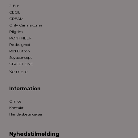
2-Biz
CECIL
CREAM
Only Carmakoma
Pilgrim
PONT NEUF
Re:designed
Red Button
Soyaconcept
STREET ONE
Se mere
Information
Om os
Kontakt
Handelsbetingelser
Nyhedstilmelding