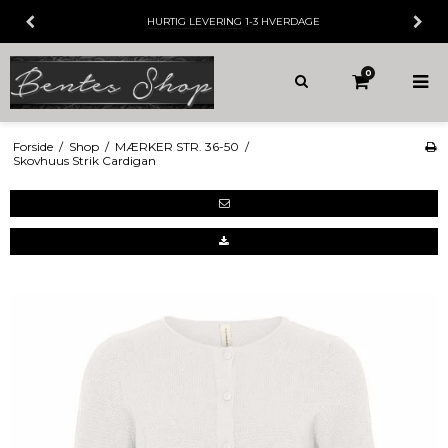
1-3 HVERDAGE
30 DAGES
FORTRYDEL
0
Forside
/
Shop
/
MÆRKER STR. 36-50
/
Skovhuus Strik Cardigan