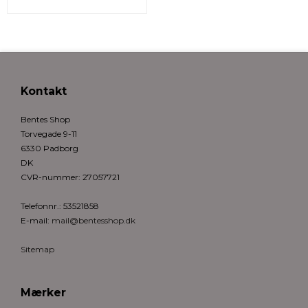
Kontakt
Bentes Shop
Torvegade 9-11
6330 Padborg
DK
CVR-nummer
:
27057721
Telefonnr.
:
53521858
E-mail
:
mail@bentesshop.dk
Sitemap
Mærker