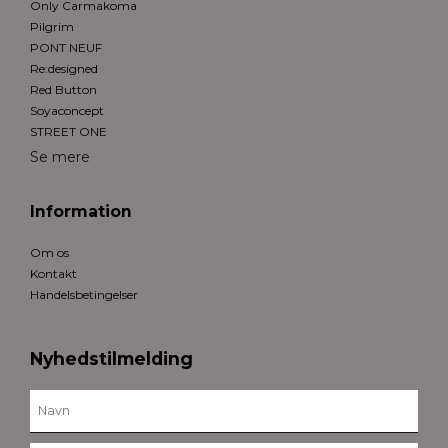
Only Carmakoma
Pilgrim
PONT NEUF
Re:designed
Red Button
Soyaconcept
STREET ONE
Se mere
Information
Om os
Kontakt
Handelsbetingelser
Nyhedstilmelding