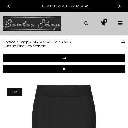
HURTIG LEVERING
1-3 HVERDAGE
0
Forside
/
Shop
/
MÆRKER STR. 36-50
/
Luxzuz One Two Nederdel
-70%