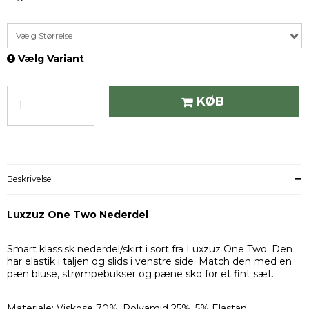
Vælg Størrelse
Vælg Variant
KØB
Beskrivelse
Luxzuz One Two Nederdel
Smart klassisk nederdel/skirt i sort fra Luxzuz One Two. Den
har elastik i taljen og slids i venstre side. Match den med en
pæn bluse, strømpebukser og pæne sko for et fint sæt.
Materiale: Viskose 70%, Polyamid 25%, 5% Elastan