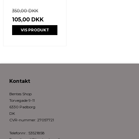
350,00 DKK
105,00 DKK
VIS PRODUKT
Kontakt
Bentes Shop
Torvegade 9-11
6330 Padborg
DK
CVR-nummer
:
27057721
Telefonnr.
:
53521858