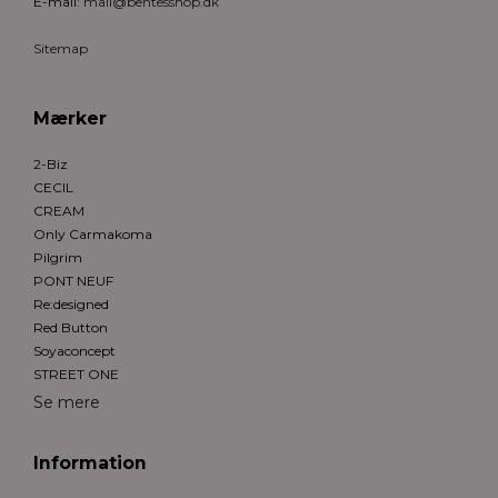
E-mail
:
mail@bentesshop.dk
Sitemap
Mærker
2-Biz
CECIL
CREAM
Only Carmakoma
Pilgrim
PONT NEUF
Re:designed
Red Button
Soyaconcept
STREET ONE
Se mere
Information