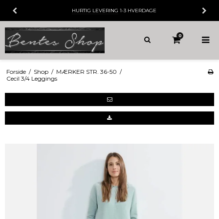
HURTIG LEVERING
1-3 HVERDAGE
0
Forside
/
Shop
/
MÆRKER STR. 36-50
/
Cecil 3/4 Leggings