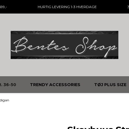
99,-
HURTIG LEVERING
1-3 HVERDAGE
. 36-50
TRENDY ACCESSORIES
TØJ PLUS SIZE
rdigan