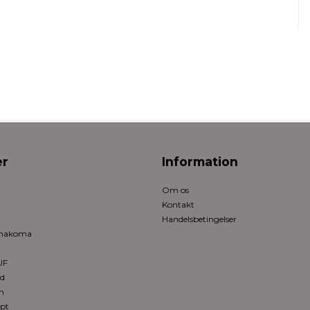
r
Information
Om os
Kontakt
Handelsbetingelser
rmakoma
UF
ed
n
pt