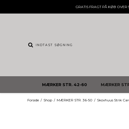
GRATIS FRAGT
PÅ KØB OVER 5
MÆRKER STR. 42-60
MÆRKER STR
Forside
/
Shop
/
MÆRKER STR. 36-50
/
Skovhuus Strik Ca