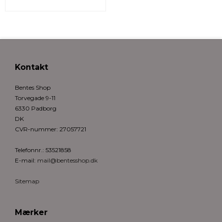
Kontakt
Bentes Shop
Torvegade 9-11
6330 Padborg
DK
CVR-nummer
:
27057721
Telefonnr.
:
53521858
E-mail
:
mail@bentesshop.dk
Sitemap
Mærker