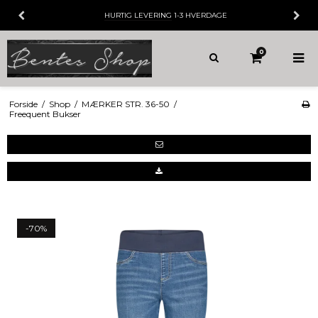
HURTIG LEVERING
1-3 HVERDAGE
0
Forside
/
Shop
/
MÆRKER STR. 36-50
/
Freequent Bukser
-70%