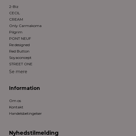
2-Biz
CECIL
CREAM
Only Carmakoma
Pilgrim
PONT NEUF
Re:designed
Red Button
Soyaconcept
STREET ONE
Se mere
Information
Om os
Kontakt
Handelsbetingelser
Nyhedstilmelding