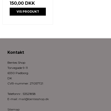
150,00 DKK
VIS PRODUKT
Kontakt
Bentes Shop
Torvegade 9-11
6330 Padborg
DK
CVR-nummer
:
27057721
Telefonnr.
:
53521858
E-mail
:
mail@bentesshop.dk
Sitemap