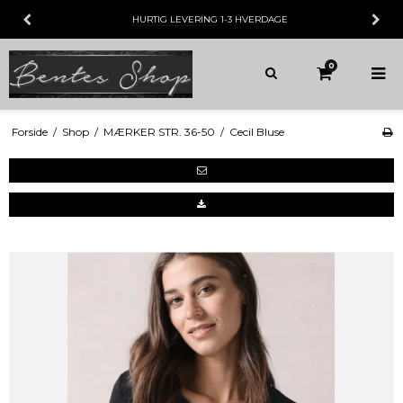
HURTIG LEVERING
1-3 HVERDAGE
0
Forside
/
Shop
/
MÆRKER STR. 36-50
/
Cecil Bluse