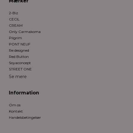
Mærker
2-Biz
CECIL
CREAM
Only Carmakoma
Pilgrim
PONT NEUF
Re:designed
Red Button
Soyaconcept
STREET ONE
Se mere
Information
Om os
Kontakt
Handelsbetingelser