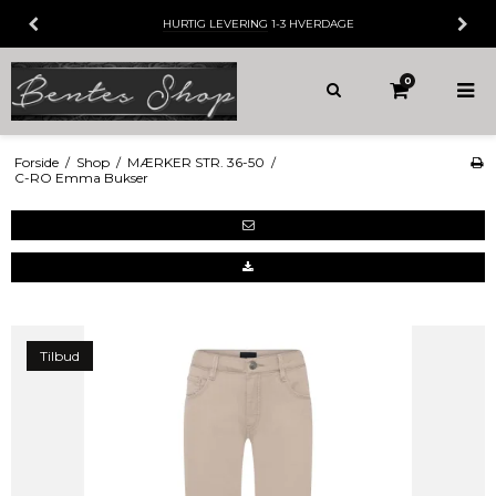
HURTIG LEVERING
1-3 HVERDAGE
0
Forside
/
Shop
/
MÆRKER STR. 36-50
/
C-RO Emma Bukser
Tilbud