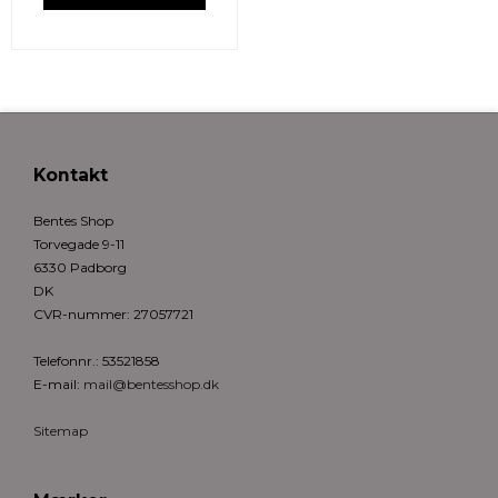
Kontakt
Bentes Shop
Torvegade 9-11
6330 Padborg
DK
CVR-nummer
:
27057721
Telefonnr.
:
53521858
E-mail
:
mail@bentesshop.dk
Sitemap