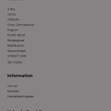
2-Biz
CECIL
CREAM
Only Carmakoma
Pilgrim
PONT NEUF
Re:designed
Red Button
Soyaconcept
STREET ONE
Se mere
Information
Om os
Kontakt
Handelsbetingelser