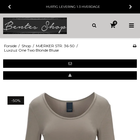
HURTIG LEVERING
1-3 HVERDAGE
0
Forside
/
Shop
/
MÆRKER STR. 36-50
/
Luxzuz One Two Blonde Bluse
-50%