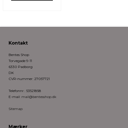
Kontakt
Bentes Shop
Torvegade 9-11
6330 Padborg
DK
CVR-nummer
:
27057721
Telefonnr.
:
53521858
E-mail
:
mail@bentesshop.dk
Sitemap
Mærker