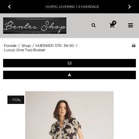
HURTIG LEVERING
1-3 HVERDAGE
0
Forside
/
Shop
/
MÆRKER STR. 36-50
/
Luxuz One Two Bukser
-70%