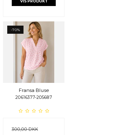
VIS PRODUKT
-70%
Fransa Bluse
20616377-205687
300,00 DKK