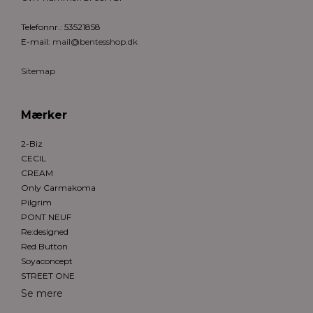
Telefonnr.
:
53521858
E-mail
:
mail@bentesshop.dk
Sitemap
Mærker
2-Biz
CECIL
CREAM
Only Carmakoma
Pilgrim
PONT NEUF
Re:designed
Red Button
Soyaconcept
STREET ONE
Se mere