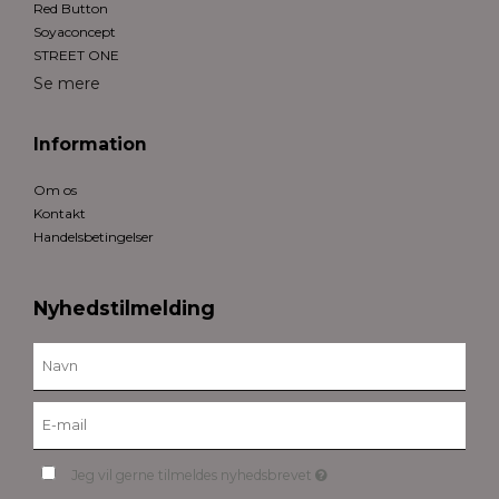
Red Button
Soyaconcept
STREET ONE
Se mere
Information
Om os
Kontakt
Handelsbetingelser
Nyhedstilmelding
Jeg vil gerne tilmeldes nyhedsbrevet