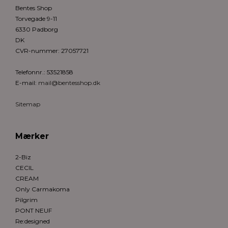
Bentes Shop
Torvegade 9-11
6330 Padborg
DK
CVR-nummer
:
27057721
Telefonnr.
:
53521858
E-mail
:
mail@bentesshop.dk
Sitemap
Mærker
2-Biz
CECIL
CREAM
Only Carmakoma
Pilgrim
PONT NEUF
Re:designed