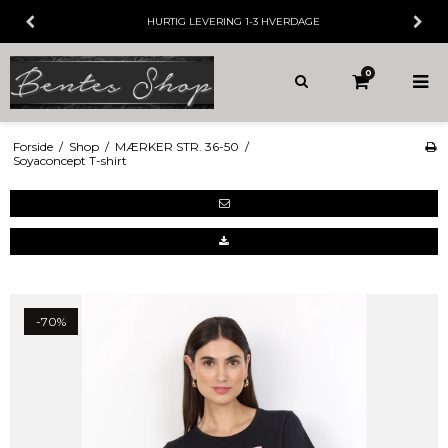
HURTIG LEVERING
1-3 HVERDAGE
0
Forside
/
Shop
/
MÆRKER STR. 36-50
/
Soyaconcept T-shirt
-70%