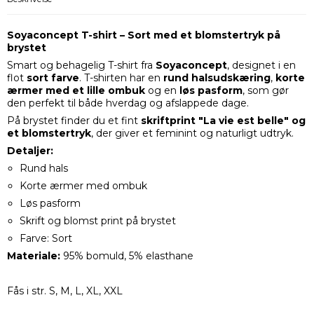
Soyaconcept T-shirt – Sort med
et blomstertryk på
brystet
Smart og behagelig T-shirt fra
Soyaconcept
, designet i en
flot
sort farve
. T-shirten har en
rund halsudskæring
,
korte
ærmer med et lille ombuk
og en
løs pasform
, som gør
den perfekt til både hverdag og afslappede dage.
På brystet finder du et fint
skriftprint "La vie est belle" og
et blomstertryk
, der giver et feminint og naturligt udtryk.
Detaljer:
Rund hals
Korte ærmer med ombuk
Løs pasform
Skrift og blomst print på brystet
Farve: Sort
Materiale:
95% bomuld, 5% elasthane
Fås i str. S, M, L, XL, XXL