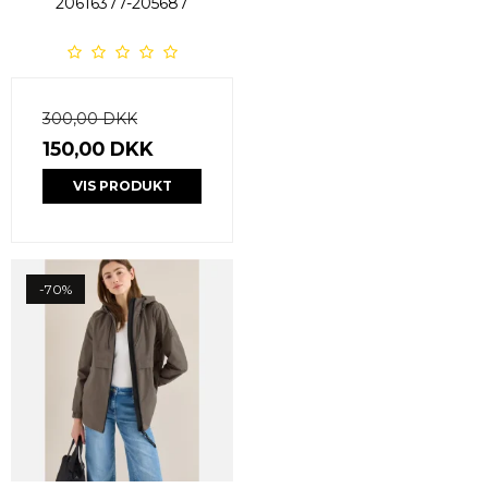
20616377-205687
300,00 DKK
150,00 DKK
VIS PRODUKT
-70%