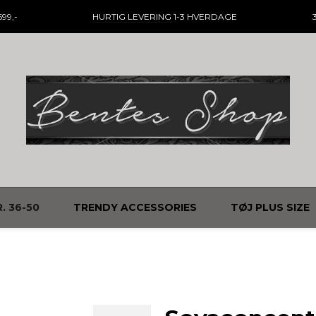
99,-
HURTIG LEVERING
1-3 HVERDAGE
. 36-50
TRENDY ACCESSORIES
TØJ PLUS SIZE