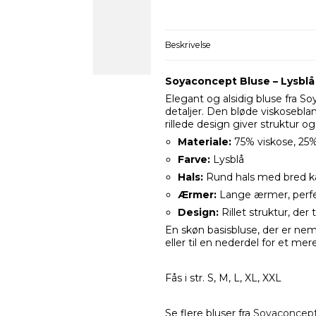
Beskrivelse
Soyaconcept Bluse – Lysblå
Elegant og alsidig bluse fra 
detaljer. Den bløde viskosebl
rillede design giver struktur 
Materiale:
75% viskose, 25% n
Farve:
Lysblå
Hals:
Rund hals med bred kant
Ærmer:
Lange ærmer, perfek
Design:
Rillet struktur, der 
En skøn basisbluse, der er nem 
eller til en nederdel for et mer
Fås i str. S, M, L, XL, XXL
Se flere bluser fra
Soyaconcep