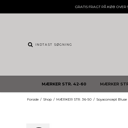
GRATIS FRAGT
PÅ KØB OVER 5
MÆRKER STR. 42-60
MÆRKER STR
Forside
/
Shop
/
MÆRKER STR. 36-50
/
Soyaconcept Bluse