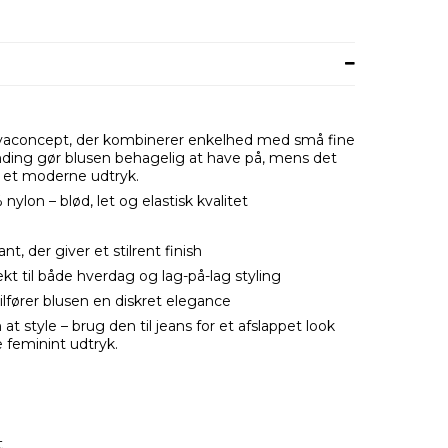
Soyaconcept, der kombinerer enkelhed med små fine
anding gør blusen behagelig at have på, mens det
og et moderne udtryk.
ylon – blød, let og elastisk kvalitet
, der giver et stilrent finish
t til både hverdag og lag-på-lag styling
tilfører blusen en diskret elegance
at style – brug den til jeans for et afslappet look
e feminint udtryk.
t