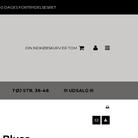
30 DAGES
FORTRYDELSESRET
DIN INDKØBSKURV ER TOM
TØJ STR. 36-46
!!! UDSALG !!!