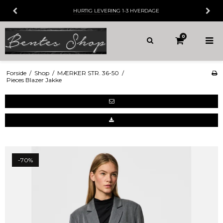
HURTIG LEVERING
1-3 HVERDAGE
0
Forside
/
Shop
/
MÆRKER STR. 36-50
/
Pieces Blazer Jakke
-70%