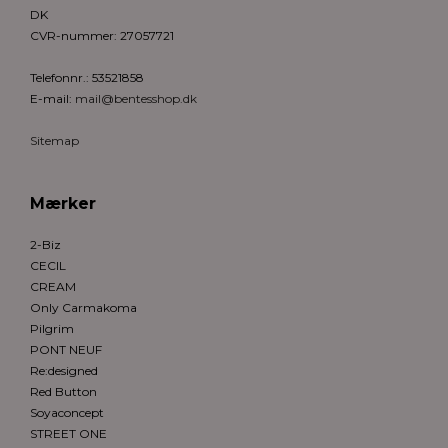
DK
CVR-nummer
:
27057721
Telefonnr.
:
53521858
E-mail
:
mail@bentesshop.dk
Sitemap
Mærker
2-Biz
CECIL
CREAM
Only Carmakoma
Pilgrim
PONT NEUF
Re:designed
Red Button
Soyaconcept
STREET ONE