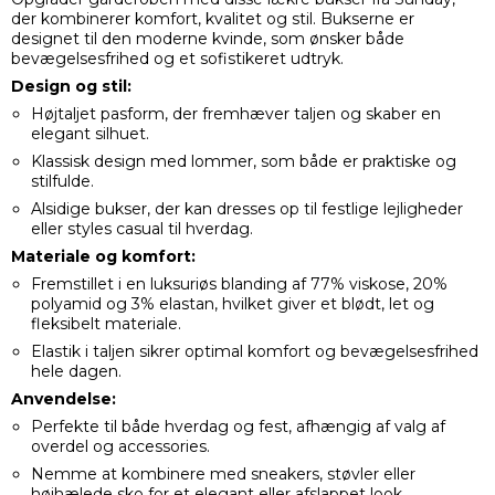
der kombinerer komfort, kvalitet og stil. Bukserne er
designet til den moderne kvinde, som ønsker både
bevægelsesfrihed og et sofistikeret udtryk.
Design og stil:
Højtaljet pasform, der fremhæver taljen og skaber en
elegant silhuet.
Klassisk design med lommer, som både er praktiske og
stilfulde.
Alsidige bukser, der kan dresses op til festlige lejligheder
eller styles casual til hverdag.
Materiale og komfort:
Fremstillet i en luksuriøs blanding af 77% viskose, 20%
polyamid og 3% elastan, hvilket giver et blødt, let og
fleksibelt materiale.
Elastik i taljen sikrer optimal komfort og bevægelsesfrihed
hele dagen.
Anvendelse:
Perfekte til både hverdag og fest, afhængig af valg af
overdel og accessories.
Nemme at kombinere med sneakers, støvler eller
højhælede sko for et elegant eller afslappet look.