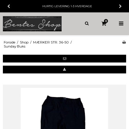
HURTIG LEVERING
1-3 HVERDAGE
0
Forside
/
Shop
/
MÆRKER STR. 36-50
/
Sunday Buks