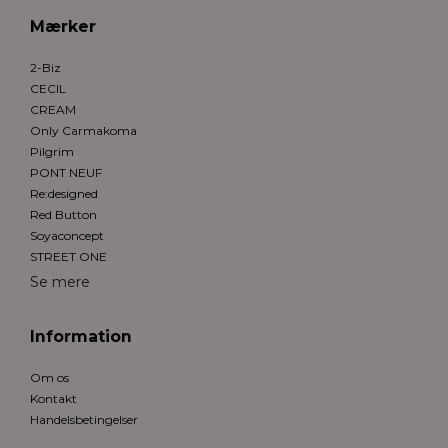
Mærker
2-Biz
CECIL
CREAM
Only Carmakoma
Pilgrim
PONT NEUF
Re:designed
Red Button
Soyaconcept
STREET ONE
Se mere
Information
Om os
Kontakt
Handelsbetingelser