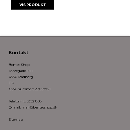
VIS PRODUKT
Kontakt
Bentes Shop
Torvegade 9-11
6330 Padborg
DK
CVR-nummer
:
27057721
Telefonnr.
:
53521858
E-mail
:
mail@bentesshop.dk
Sitemap