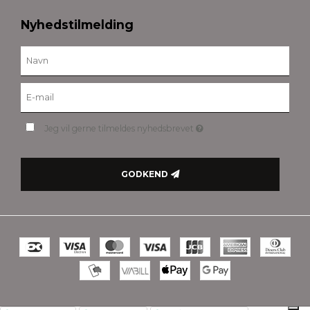
Nyhedstilmelding
Jeg vil gerne tilmeldes nyhedsbrevet
GODKEND