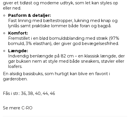
giver et tidløst og moderne udtryk, som let kan styles op
eller ned.
Pasform & detaljer:
Fast linning med bæltestropper, lukning med knap og
lynlås samt praktiske lommer både foran og bagpå.
Komfort:
Fremstillet i en blød bomuldsblanding med stræk (97%
bomuld, 3% elasthan), der giver god bevægelsesfrihed.
Længde:
Indvendig benlængde på 82 cm – en klassisk længde, der
gør buksen nem at style med både sneakers, støvler eller
loafers.
En alsidig basisbuks, som hurtigt kan blive en favorit i
garderoben.
Fås i str.: 36, 38, 40, 44, 46
Se mere
C-RO