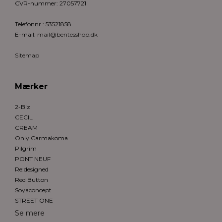
CVR-nummer
:
27057721
Telefonnr.
:
53521858
E-mail
:
mail@bentesshop.dk
Sitemap
Mærker
2-Biz
CECIL
CREAM
Only Carmakoma
Pilgrim
PONT NEUF
Re:designed
Red Button
Soyaconcept
STREET ONE
Se mere