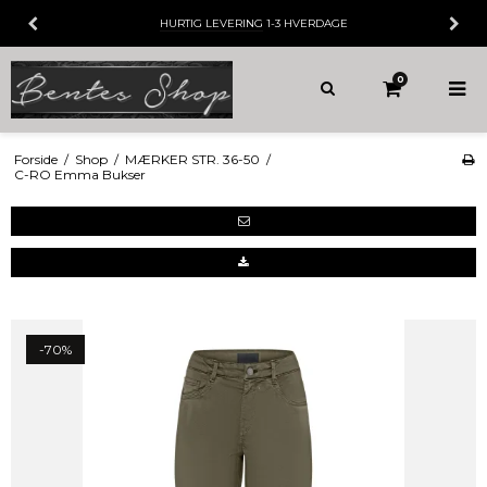
HURTIG LEVERING
1-3 HVERDAGE
0
Forside
/
Shop
/
MÆRKER STR. 36-50
/
C-RO Emma Bukser
-70%