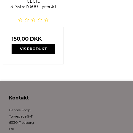
CECIL
317516-17600 Lyserød
150,00 DKK
VIS PRODUKT
Kontakt
Bentes Shop
Torvegade 9-11
6330 Padborg
DK