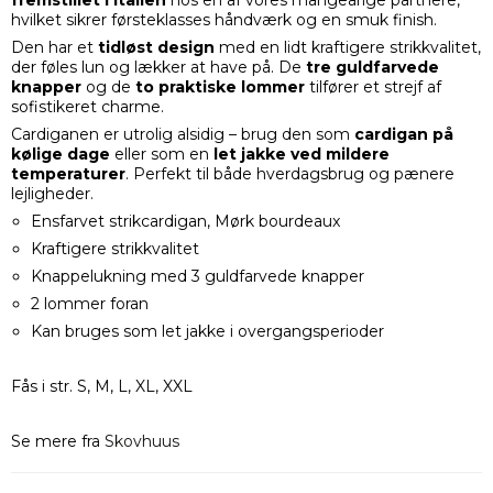
fremstillet i Italien
hos en af vores mangeårige partnere,
hvilket sikrer førsteklasses håndværk og en smuk finish.
Den har et
tidløst design
med en lidt kraftigere strikkvalitet,
der føles lun og lækker at have på. De
tre guldfarvede
knapper
og de
to praktiske lommer
tilfører et strejf af
sofistikeret charme.
Cardiganen er utrolig alsidig – brug den som
cardigan på
kølige dage
eller som en
let jakke ved mildere
temperaturer
. Perfekt til både hverdagsbrug og pænere
lejligheder.
Ensfarvet strikcardigan, Mørk bourdeaux
Kraftigere strikkvalitet
Knappelukning med 3 guldfarvede knapper
2 lommer foran
Kan bruges som let jakke i overgangsperioder
Fås i str. S, M, L, XL, XXL
Se mere fra
Skovhuus