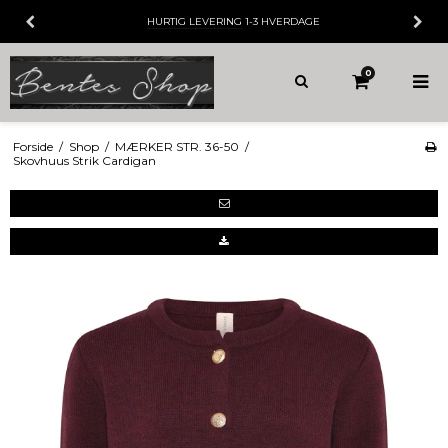
HURTIG LEVERING
1-3 HVERDAGE
0
Forside
/
Shop
/
MÆRKER STR. 36-50
/
Skovhuus Strik Cardigan