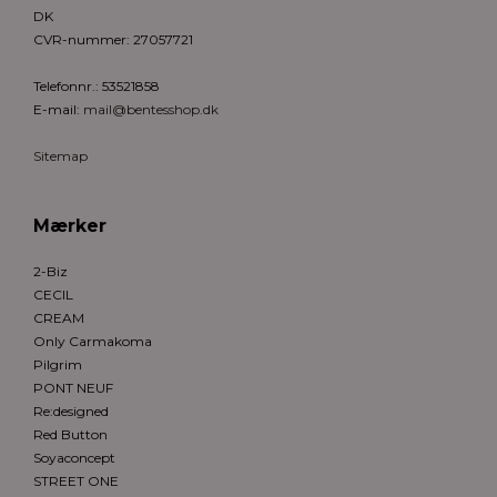
DK
CVR-nummer
:
27057721
Telefonnr.
:
53521858
E-mail
:
mail@bentesshop.dk
Sitemap
Mærker
2-Biz
CECIL
CREAM
Only Carmakoma
Pilgrim
PONT NEUF
Re:designed
Red Button
Soyaconcept
STREET ONE