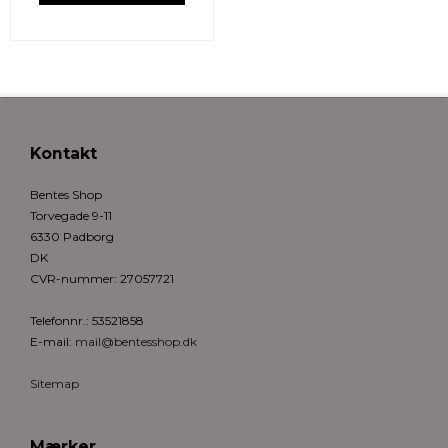
Kontakt
Bentes Shop
Torvegade 9-11
6330 Padborg
DK
CVR-nummer
:
27057721
Telefonnr.
:
53521858
E-mail
:
mail@bentesshop.dk
Sitemap
Mærker