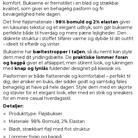
komfort. Bukserne er fremstillet i en blød og strækbar
kvalitet, som giver en behagelig pasform og fri
bevægelighed hele dagen.
Det fine fløjlsmateriale i
98% bomuld og 2% elastan
giver
en luksuriøs tekstur og et elegant udtryk, som gør bukserne
perfekte både til hverdag og mere pæne lejligheder. Den
diskrete struktur i stoffet tilfører varme og dybde til dit outfit
– ideelt til efterår og vinter.
Bukserne har
bæltestropper i taljen
, så du nemt kan style
dem med dit yndlingsbælte. De
praktiske lommer foran
og bagpå
giver et afslappet, men stilrent look, og lukningen
med
knap og lynlås
fuldender designet på klassisk vis.
Pasformen er både flatterende og komfortabel – perfekt til
dig, der ønsker en buks, der sidder godt og samtidig føles
behagelig at have på hele dagen. Style dem med en skjorte
og støvler for et elegant look, eller med en strik og sneakers
for en mere casual hverdagsstil.
Detaljer:
Produkttype: Fløjsbukser
Materiale: 98% Bomuld, 2% Elastan
Blødt, strækbart fløjl med flot struktur
Lommer foran og bagpå