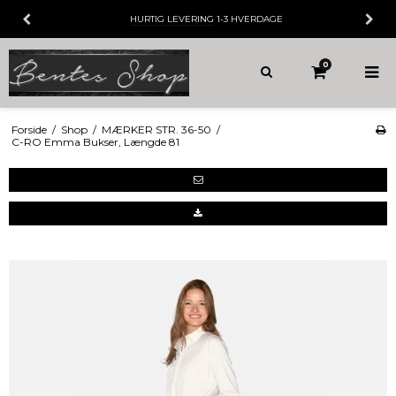
HURTIG LEVERING
1-3 HVERDAGE
0
Forside
/
Shop
/
MÆRKER STR. 36-50
/
C-RO Emma Bukser, Længde 81