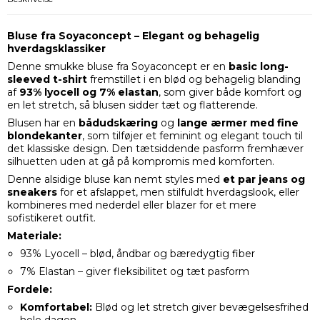
Bluse fra Soyaconcept – Elegant og behagelig
hverdagsklassiker
Denne smukke bluse fra Soyaconcept er en
basic long-
sleeved t-shirt
fremstillet i en blød og behagelig blanding
af
93% lyocell og 7% elastan
, som giver både komfort og
en let stretch, så blusen sidder tæt og flatterende.
Blusen har en
bådudskæring
og
lange ærmer med fine
blondekanter
, som tilføjer et feminint og elegant touch til
det klassiske design. Den tætsiddende pasform fremhæver
silhuetten uden at gå på kompromis med komforten.
Denne alsidige bluse kan nemt styles med
et par jeans og
sneakers
for et afslappet, men stilfuldt hverdagslook, eller
kombineres med nederdel eller blazer for et mere
sofistikeret outfit.
Materiale:
93% Lyocell – blød, åndbar og bæredygtig fiber
7% Elastan – giver fleksibilitet og tæt pasform
Fordele:
Komfortabel:
Blød og let stretch giver bevægelsesfrihed