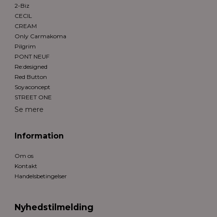
2-Biz
CECIL
CREAM
Only Carmakoma
Pilgrim
PONT NEUF
Re:designed
Red Button
Soyaconcept
STREET ONE
Se mere
Information
Om os
Kontakt
Handelsbetingelser
Nyhedstilmelding