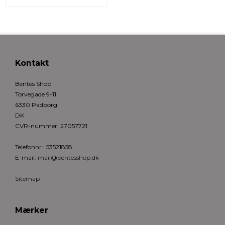
Kontakt
Bentes Shop
Torvegade 9-11
6330 Padborg
DK
CVR-nummer
:
27057721
Telefonnr.
:
53521858
E-mail
:
mail@bentesshop.dk
Sitemap
Mærker