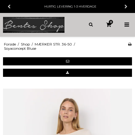
HURTIG LEVERING
1-3 HVERDAGE
0
Forside
/
Shop
/
MÆRKER STR. 36-50
/
Soyaconcept Bluse